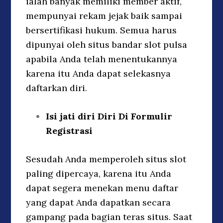
ialah banyak memiliki member aktif,
mempunyai rekam jejak baik sampai
bersertifikasi hukum. Semua harus
dipunyai oleh situs bandar slot pulsa
apabila Anda telah menentukannya
karena itu Anda dapat selekasnya
daftarkan diri.
Isi jati diri Diri Di Formulir
Registrasi
Sesudah Anda memperoleh situs slot
paling dipercaya, karena itu Anda
dapat segera menekan menu daftar
yang dapat Anda dapatkan secara
gampang pada bagian teras situs. Saat