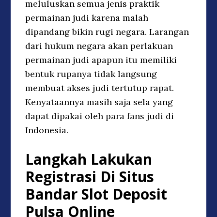
meluluskan semua jenis praktik
permainan judi karena malah
dipandang bikin rugi negara. Larangan
dari hukum negara akan perlakuan
permainan judi apapun itu memiliki
bentuk rupanya tidak langsung
membuat akses judi tertutup rapat.
Kenyataannya masih saja sela yang
dapat dipakai oleh para fans judi di
Indonesia.
Langkah Lakukan
Registrasi Di Situs
Bandar Slot Deposit
Pulsa Online