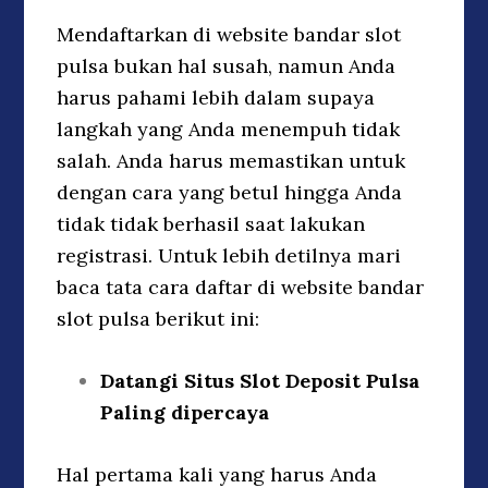
Mendaftarkan di website bandar slot
pulsa bukan hal susah, namun Anda
harus pahami lebih dalam supaya
langkah yang Anda menempuh tidak
salah. Anda harus memastikan untuk
dengan cara yang betul hingga Anda
tidak tidak berhasil saat lakukan
registrasi. Untuk lebih detilnya mari
baca tata cara daftar di website bandar
slot pulsa berikut ini:
Datangi Situs Slot Deposit Pulsa
Paling dipercaya
Hal pertama kali yang harus Anda