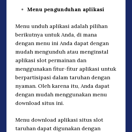
Menu pengunduhan aplikasi
Menu unduh aplikasi adalah pilihan
berikutnya untuk Anda, di mana
dengan menu ini Anda dapat dengan
mudah mengunduh atau menginstal
aplikasi slot permainan dan
menggunakan fitur-fitur aplikasi untuk
berpartisipasi dalam taruhan dengan
nyaman. Oleh karena itu, Anda dapat
dengan mudah menggunakan menu
download situs ini.
Menu download aplikasi situs slot
taruhan dapat digunakan dengan