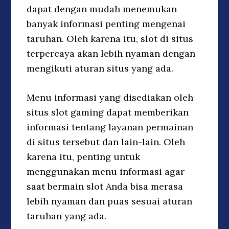
dapat dengan mudah menemukan
banyak informasi penting mengenai
taruhan. Oleh karena itu, slot di situs
terpercaya akan lebih nyaman dengan
mengikuti aturan situs yang ada.
Menu informasi yang disediakan oleh
situs slot gaming dapat memberikan
informasi tentang layanan permainan
di situs tersebut dan lain-lain. Oleh
karena itu, penting untuk
menggunakan menu informasi agar
saat bermain slot Anda bisa merasa
lebih nyaman dan puas sesuai aturan
taruhan yang ada.