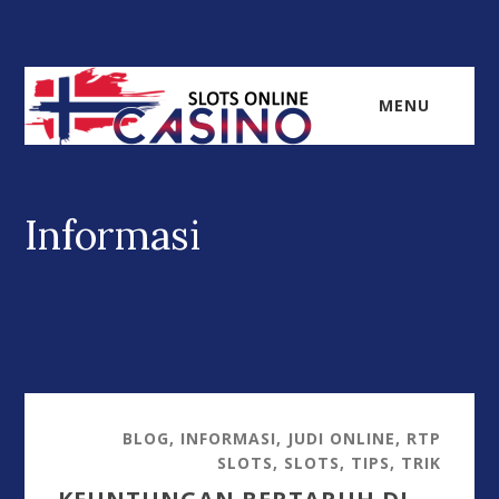
Skip
Skip
to
to
main
primary
content
sidebar
MENU
Informasi
BLOG
,
INFORMASI
,
JUDI ONLINE
,
RTP
SLOTS
,
SLOTS
,
TIPS
,
TRIK