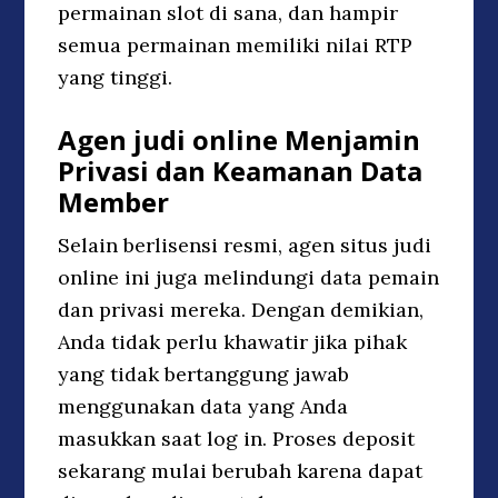
permainan slot di sana, dan hampir
semua permainan memiliki nilai RTP
yang tinggi.
Agen judi online Menjamin
Privasi dan Keamanan Data
Member
Selain berlisensi resmi, agen situs judi
online ini juga melindungi data pemain
dan privasi mereka. Dengan demikian,
Anda tidak perlu khawatir jika pihak
yang tidak bertanggung jawab
menggunakan data yang Anda
masukkan saat log in. Proses deposit
sekarang mulai berubah karena dapat