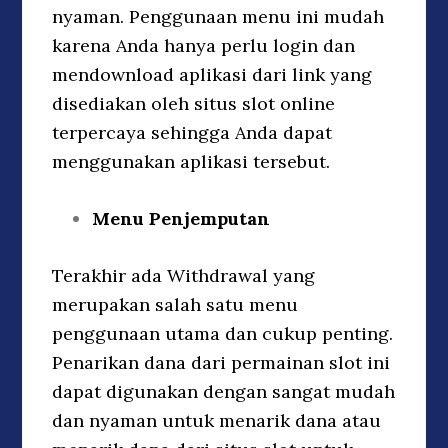
nyaman. Penggunaan menu ini mudah
karena Anda hanya perlu login dan
mendownload aplikasi dari link yang
disediakan oleh situs slot online
terpercaya sehingga Anda dapat
menggunakan aplikasi tersebut.
Menu Penjemputan
Terakhir ada Withdrawal yang
merupakan salah satu menu
penggunaan utama dan cukup penting.
Penarikan dana dari permainan slot ini
dapat digunakan dengan sangat mudah
dan nyaman untuk menarik dana atau