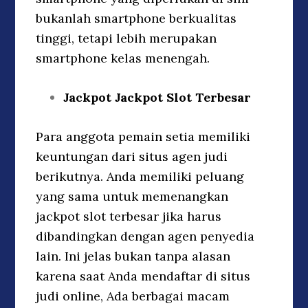
bukanlah smartphone berkualitas
tinggi, tetapi lebih merupakan
smartphone kelas menengah.
Jackpot Jackpot Slot Terbesar
Para anggota pemain setia memiliki
keuntungan dari situs agen judi
berikutnya. Anda memiliki peluang
yang sama untuk memenangkan
jackpot slot terbesar jika harus
dibandingkan dengan agen penyedia
lain. Ini jelas bukan tanpa alasan
karena saat Anda mendaftar di situs
judi online, Ada berbagai macam