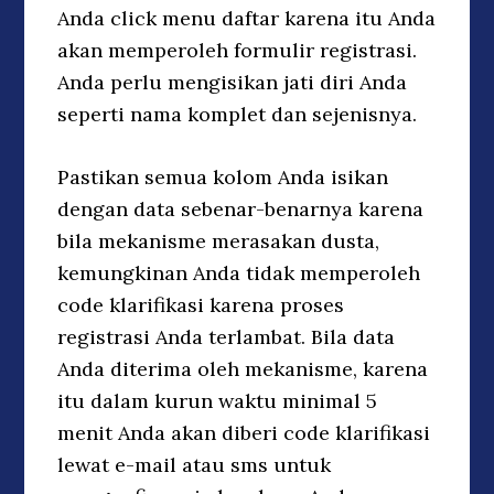
Anda click menu daftar karena itu Anda
akan memperoleh formulir registrasi.
Anda perlu mengisikan jati diri Anda
seperti nama komplet dan sejenisnya.
Pastikan semua kolom Anda isikan
dengan data sebenar-benarnya karena
bila mekanisme merasakan dusta,
kemungkinan Anda tidak memperoleh
code klarifikasi karena proses
registrasi Anda terlambat. Bila data
Anda diterima oleh mekanisme, karena
itu dalam kurun waktu minimal 5
menit Anda akan diberi code klarifikasi
lewat e-mail atau sms untuk