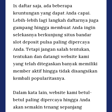
1x daftar saja, ada beberapa
keuntungan yang dapat Anda capai.
Lebih-lebih lagi langkah daftarnya juga
gampang hingga membuat Anda ingin
selekasnya berkunjung situs bandar
slot deposit pulsa paling dipercaya
Anda. Tetapi jangan salah tentukan,
tentukan dan datangi website kami
yang telah ditegaskan banyak memiliki
member aktif hingga tidak disangsikan
kembali popularitasnya.
Dalam kata lain, website kami betul-
betul paling dipercaya hingga Anda
akan semakin tenang sepanjang