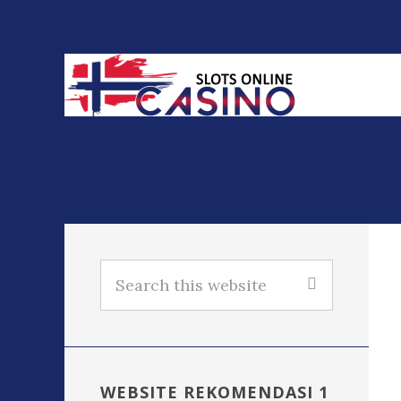
Skip
Skip
to
to
main
primary
content
sidebar
Primary
Sidebar
Search
this
website
WEBSITE REKOMENDASI 1