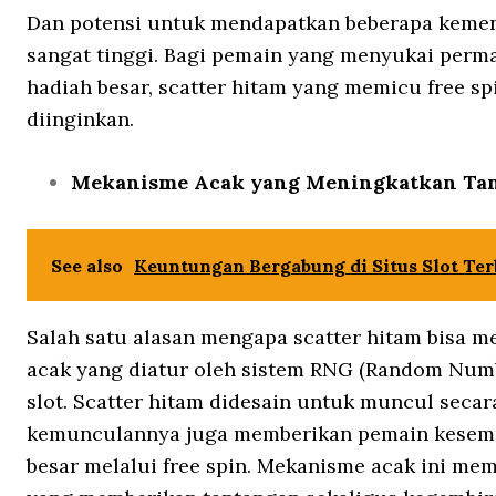
Dan potensi untuk mendapatkan beberapa kemen
sangat tinggi. Bagi pemain yang menyukai permai
hadiah besar, scatter hitam yang memicu free sp
diinginkan.
Mekanisme Acak yang Meningkatkan Ta
See also
Keuntungan Bergabung di Situs Slot Ter
Salah satu alasan mengapa scatter hitam bisa 
acak yang diatur oleh sistem RNG (Random Num
slot. Scatter hitam didesain untuk muncul secar
kemunculannya juga memberikan pemain kesem
besar melalui free spin. Mekanisme acak ini me