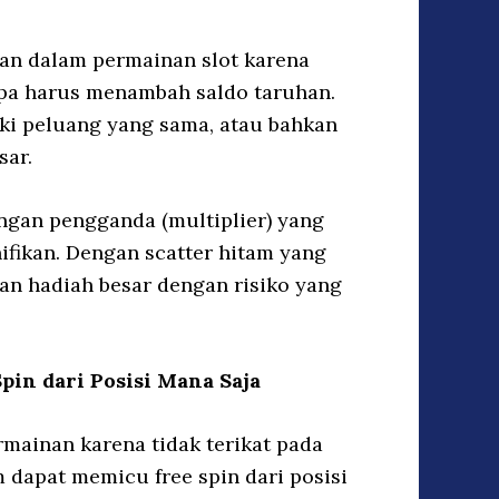
kan dalam permainan slot karena
pa harus menambah saldo taruhan.
liki peluang yang sama, atau bahkan
sar.
engan pengganda (multiplier) yang
ifikan. Dengan scatter hitam yang
an hadiah besar dengan risiko yang
in dari Posisi Mana Saja
rmainan karena tidak terikat pada
m dapat memicu free spin dari posisi