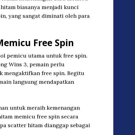
r hitam biasanya menjadi kunci
pin, yang sangat diminati oleh para
Memicu Free Spin
bol pemicu utama untuk free spin.
ong Wins 3, pemain perlu
k mengaktifkan free spin. Begitu
 pemain langsung mendapatkan
ahan untuk meraih kemenangan
hitam memicu free spin secara
apa scatter hitam dianggap sebagai