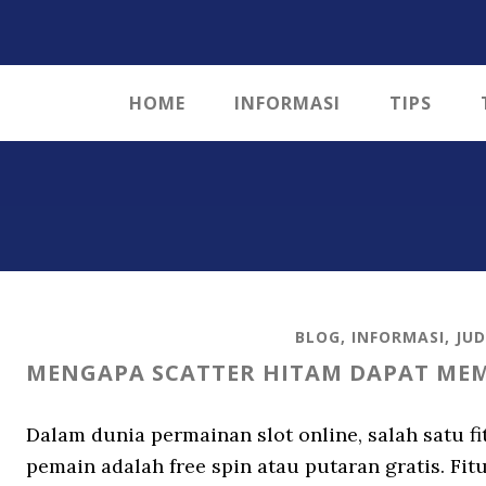
HOME
INFORMASI
TIPS
BLOG
,
INFORMASI
,
JUD
MENGAPA SCATTER HITAM DAPAT MEMI
Dalam dunia permainan slot online, salah satu fi
pemain adalah free spin atau putaran gratis. Fi