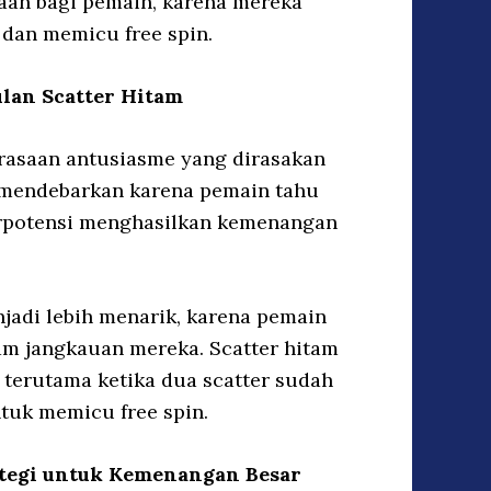
aan bagi pemain, karena mereka
 dan memicu free spin.
ulan Scatter Hitam
perasaan antusiasme yang dirasakan
 mendebarkan karena pemain tahu
berpotensi menghasilkan kemenangan
jadi lebih menarik, karena pemain
m jangkauan mereka. Scatter hitam
terutama ketika dua scatter sudah
tuk memicu free spin.
ategi untuk Kemenangan Besar