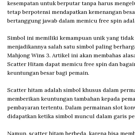
kesempatan untuk berputar tanpa harus menge
tetap berpotensi mendapatkan kemenangan besa
bertanggung jawab dalam memicu free spin adala
Simbol ini memiliki kemampuan unik yang tidak d
menjadikannya salah satu simbol paling berharg
Mahjong Wins 3. Artikel ini akan membahas alas
Scatter Hitam dapat memicu free spin dan baga
keuntungan besar bagi pemain.
Scatter hitam adalah simbol khusus dalam perm
memberikan keuntungan tambahan kepada pemai
pembayaran tertentu. Dalam permainan slot kon
didapatkan ketika simbol muncul dalam garis p
Namun, scatter hitam berbeda, karena bisa me