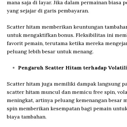
mana saja di layar. Jika dalam permainan biasa
yang sejajar di garis pembayaran.
Scatter hitam memberikan keuntungan tambahan
untuk mengaktifkan bonus. Fleksibilitas ini mem
favorit pemain, terutama ketika mereka mengeja
peluang lebih besar untuk menang.
Pengaruh Scatter Hitam terhadap Volatil
Scatter hitam juga memiliki dampak langsung pad
scatter hitam muncul dan memicu free spin, vola
meningkat, artinya peluang kemenangan besar men
spin memberikan kesempatan bagi pemain untu
biaya tambahan.