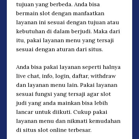
tujuan yang berbeda. Anda bisa
bermain slot dengan manfaatkan
layanan ini sesuai dengan tujuan atau
kebutuhan di dalam berjudi. Maka dari
itu, pakai layanan menu yang tersaji
sesuai dengan aturan dari situs.
Anda bisa pakai layanan seperti halnya
live chat, info, login, daftar, withdraw
dan layanan menu lain. Pakai layanan
sesuai fungsi yang tersaji agar slot
judi yang anda mainkan bisa lebih
lancar untuk diikuti. Cukup pakai
layanan menu dan nikmati kemudahan
di situs slot online terbesar.