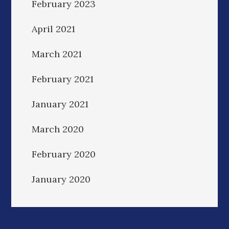
February 2023
April 2021
March 2021
February 2021
January 2021
March 2020
February 2020
January 2020