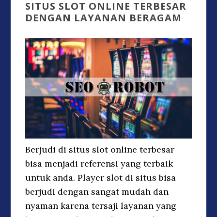
SITUS SLOT ONLINE TERBESAR
DENGAN LAYANAN BERAGAM
Berjudi di situs slot online terbesar
bisa menjadi referensi yang terbaik
untuk anda. Player slot di situs bisa
berjudi dengan sangat mudah dan
nyaman karena tersaji layanan yang