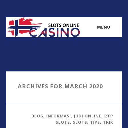
Skip
Skip
to
to
main
primary
content
sidebar
MENU
ARCHIVES FOR MARCH 2020
BLOG
,
INFORMASI
,
JUDI ONLINE
,
RTP
SLOTS
,
SLOTS
,
TIPS
,
TRIK