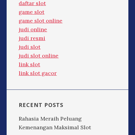
daftar slot
game slot
game slot online
judi online
judi resmi
judi slot
judi slot online
link slot
link slot gacor
RECENT POSTS
Rahasia Meraih Peluang
Kemenangan Maksimal Slot