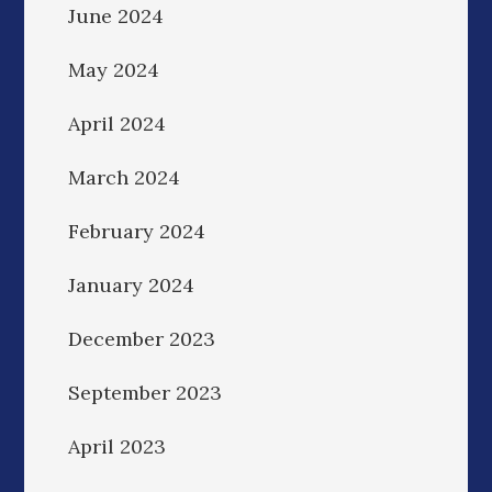
June 2024
May 2024
April 2024
March 2024
February 2024
January 2024
December 2023
September 2023
April 2023