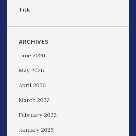
Trik
ARCHIVES
June 2026
May 2026
April 2026
March 2026
February 2026
January 2026