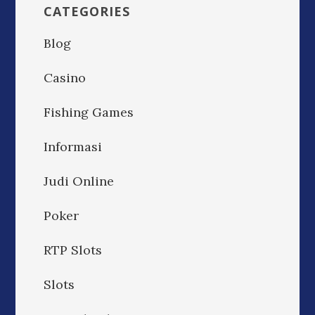
CATEGORIES
Blog
Casino
Fishing Games
Informasi
Judi Online
Poker
RTP Slots
Slots