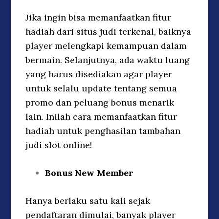
Jika ingin bisa memanfaatkan fitur
hadiah dari situs judi terkenal, baiknya
player melengkapi kemampuan dalam
bermain. Selanjutnya, ada waktu luang
yang harus disediakan agar player
untuk selalu update tentang semua
promo dan peluang bonus menarik
lain. Inilah cara memanfaatkan fitur
hadiah untuk penghasilan tambahan
judi slot online!
Bonus New Member
Hanya berlaku satu kali sejak
pendaftaran dimulai, banyak player