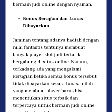
bermain judi online dengan nyaman.
Bonus Beragam dan Lunas
Dibayarkan
Jaminan tentang adanya hadiah dengan
nilai fantastis tentunya membuat
banyak player slot judi tertarik
bergabung di situs online. Namun,
terkadang ada yang mengalami
kerugian ketika semua bonus tersebut
tidak dibayarkan secara lunas. Inilah
yang membuat player harus bisa
menentukan situs terbaik dan
terpercaya untuk bermain judi online