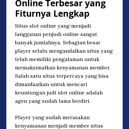
Online Terbesar yang
Fiturnya Lengkap
Situs slot online yang menjadi
langganan penjudi online sangat
banyak jumlahnya. Sebagian besar
player selalu mengandalkan situs yang
telah memiliki pengalaman untuk
memaksimalkan kenyamanan member.
Salah satu situs terpercaya yang bisa
dimanfaatkan untuk mencari
keuntungan judi slot online adalah
agen yang sudah lama berdiri.
Player yang sudah merasakan
kenyamanan menjadi member situs