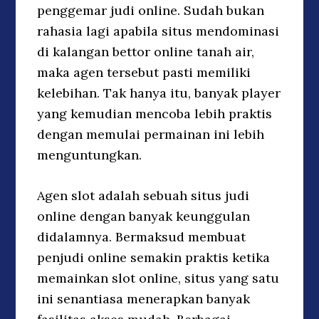
penggemar judi online. Sudah bukan
rahasia lagi apabila situs mendominasi
di kalangan bettor online tanah air,
maka agen tersebut pasti memiliki
kelebihan. Tak hanya itu, banyak player
yang kemudian mencoba lebih praktis
dengan memulai permainan ini lebih
menguntungkan.
Agen slot adalah sebuah situs judi
online dengan banyak keunggulan
didalamnya. Bermaksud membuat
penjudi online semakin praktis ketika
memainkan slot online, situs yang satu
ini senantiasa menerapkan banyak