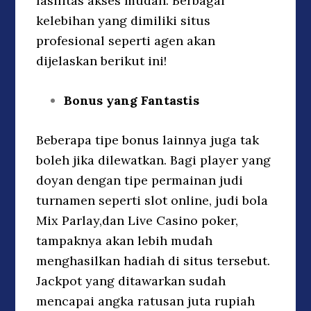
fasilitas akses mudah. Berbagai
kelebihan yang dimiliki situs
profesional seperti agen akan
dijelaskan berikut ini!
Bonus yang Fantastis
Beberapa tipe bonus lainnya juga tak
boleh jika dilewatkan. Bagi player yang
doyan dengan tipe permainan judi
turnamen seperti slot online, judi bola
Mix Parlay,dan Live Casino poker,
tampaknya akan lebih mudah
menghasilkan hadiah di situs tersebut.
Jackpot yang ditawarkan sudah
mencapai angka ratusan juta rupiah