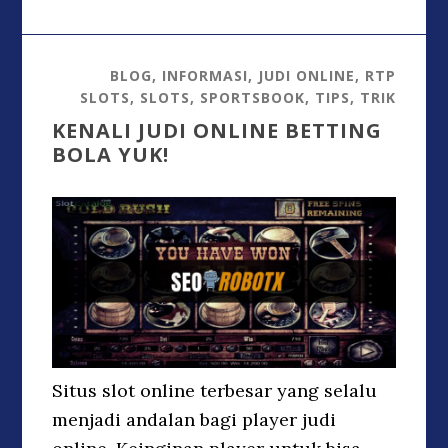
BLOG
,
INFORMASI
,
JUDI ONLINE
,
RTP
SLOTS
,
SLOTS
,
SPORTSBOOK
,
TIPS
,
TRIK
KENALI JUDI ONLINE BETTING
BOLA YUK!
Situs slot online terbesar yang selalu
menjadi andalan bagi player judi