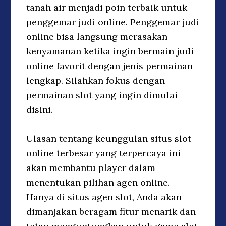
tanah air menjadi poin terbaik untuk
penggemar judi online. Penggemar judi
online bisa langsung merasakan
kenyamanan ketika ingin bermain judi
online favorit dengan jenis permainan
lengkap. Silahkan fokus dengan
permainan slot yang ingin dimulai
disini.
Ulasan tentang keunggulan situs slot
online terbesar yang terpercaya ini
akan membantu player dalam
menentukan pilihan agen online.
Hanya di situs agen slot, Anda akan
dimanjakan beragam fitur menarik dan