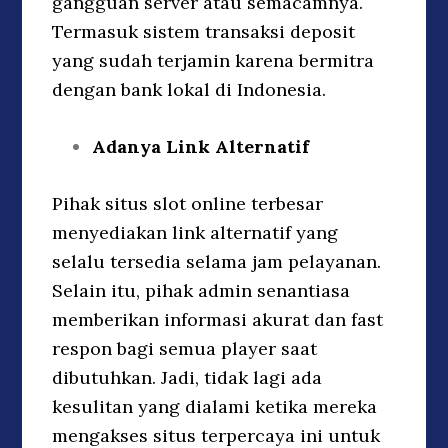
gangguan server atau semacamnya.
Termasuk sistem transaksi deposit
yang sudah terjamin karena bermitra
dengan bank lokal di Indonesia.
Adanya Link Alternatif
Pihak situs slot online terbesar
menyediakan link alternatif yang
selalu tersedia selama jam pelayanan.
Selain itu, pihak admin senantiasa
memberikan informasi akurat dan fast
respon bagi semua player saat
dibutuhkan. Jadi, tidak lagi ada
kesulitan yang dialami ketika mereka
mengakses situs terpercaya ini untuk