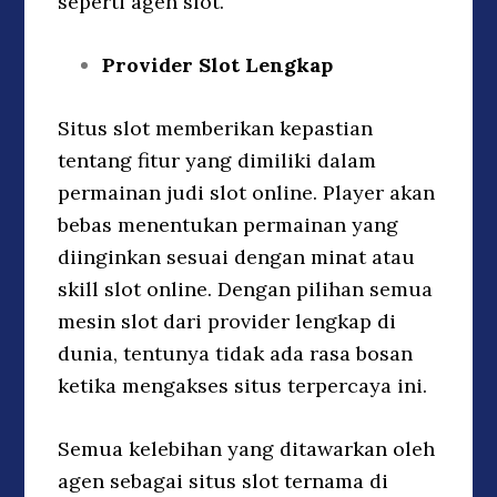
seperti agen slot.
Provider Slot Lengkap
Situs slot memberikan kepastian
tentang fitur yang dimiliki dalam
permainan judi slot online. Player akan
bebas menentukan permainan yang
diinginkan sesuai dengan minat atau
skill slot online. Dengan pilihan semua
mesin slot dari provider lengkap di
dunia, tentunya tidak ada rasa bosan
ketika mengakses situs terpercaya ini.
Semua kelebihan yang ditawarkan oleh
agen sebagai situs slot ternama di