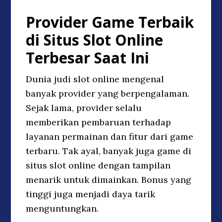
Provider Game Terbaik
di Situs Slot Online
Terbesar Saat Ini
Dunia judi slot online mengenal
banyak provider yang berpengalaman.
Sejak lama, provider selalu
memberikan pembaruan terhadap
layanan permainan dan fitur dari game
terbaru. Tak ayal, banyak juga game di
situs slot online dengan tampilan
menarik untuk dimainkan. Bonus yang
tinggi juga menjadi daya tarik
menguntungkan.