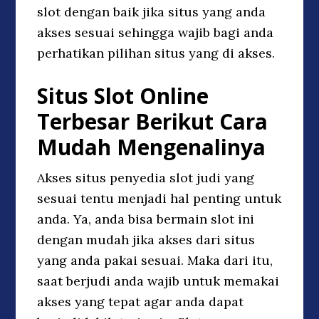
slot dengan baik jika situs yang anda
akses sesuai sehingga wajib bagi anda
perhatikan pilihan situs yang di akses.
Situs Slot Online
Terbesar Berikut Cara
Mudah Mengenalinya
Akses situs penyedia slot judi yang
sesuai tentu menjadi hal penting untuk
anda. Ya, anda bisa bermain slot ini
dengan mudah jika akses dari situs
yang anda pakai sesuai. Maka dari itu,
saat berjudi anda wajib untuk memakai
akses yang tepat agar anda dapat