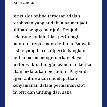
baru anda.
Situs slot online terbesar adalah
terobosan yang sudah lama menjadi
pilihan penggemar judi. Penjudi
sekarang sudah tidak perlu lagi
menuju arena casino terbuka. Banyak
risiko yang harus dipertimbangkan
ketika harus mengeluarkan biaya,
faktor waktu, hingga keamanan ketika
akan melakukan perjudian. Player di
agen online akan mendapatkan
kenyamanan dalam permainan slot
favorit dan untung dari sana.