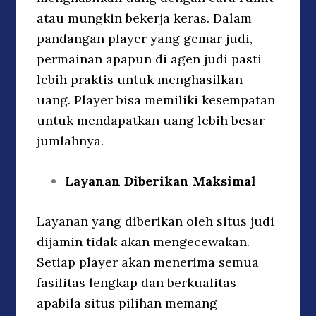
atau mungkin bekerja keras. Dalam
pandangan player yang gemar judi,
permainan apapun di agen judi pasti
lebih praktis untuk menghasilkan
uang. Player bisa memiliki kesempatan
untuk mendapatkan uang lebih besar
jumlahnya.
Layanan Diberikan Maksimal
Layanan yang diberikan oleh situs judi
dijamin tidak akan mengecewakan.
Setiap player akan menerima semua
fasilitas lengkap dan berkualitas
apabila situs pilihan memang