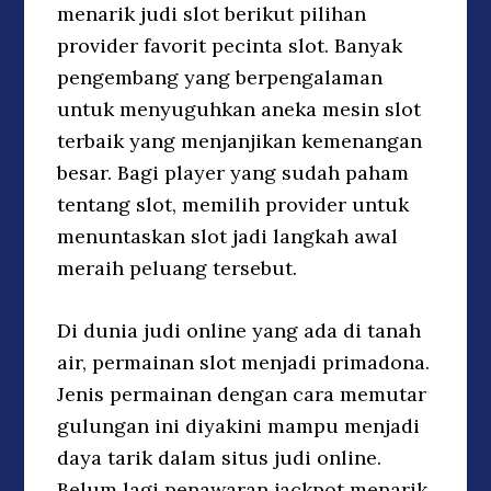
menarik judi slot berikut pilihan
provider favorit pecinta slot. Banyak
pengembang yang berpengalaman
untuk menyuguhkan aneka mesin slot
terbaik yang menjanjikan kemenangan
besar. Bagi player yang sudah paham
tentang slot, memilih provider untuk
menuntaskan slot jadi langkah awal
meraih peluang tersebut.
Di dunia judi online yang ada di tanah
air, permainan slot menjadi primadona.
Jenis permainan dengan cara memutar
gulungan ini diyakini mampu menjadi
daya tarik dalam situs judi online.
Belum lagi penawaran jackpot menarik