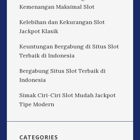
Kemenangan Maksimal Slot
Kelebihan dan Kekurangan Slot
Jackpot Klasik
Keuntungan Bergabung di Situs Slot
Terbaik di Indonesia
Bergabung Situs Slot Terbaik di
Indonesia
Simak Ciri-Ciri Slot Mudah Jackpot
Tipe Modern
CATEGORIES