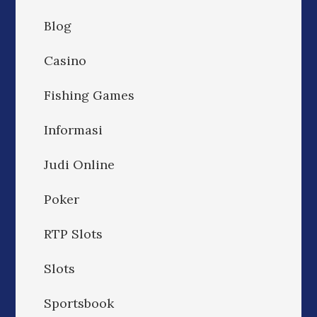
Blog
Casino
Fishing Games
Informasi
Judi Online
Poker
RTP Slots
Slots
Sportsbook