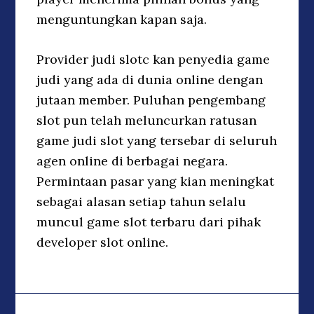
menguntungkan kapan saja.
Provider judi slotc kan penyedia game
judi yang ada di dunia online dengan
jutaan member. Puluhan pengembang
slot pun telah meluncurkan ratusan
game judi slot yang tersebar di seluruh
agen online di berbagai negara.
Permintaan pasar yang kian meningkat
sebagai alasan setiap tahun selalu
muncul game slot terbaru dari pihak
developer slot online.