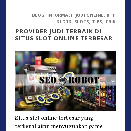
BLOG
,
INFORMASI
,
JUDI ONLINE
,
RTP
SLOTS
,
SLOTS
,
TIPS
,
TRIK
PROVIDER JUDI TERBAIK DI
SITUS SLOT ONLINE TERBESAR
Situs slot online terbesar yang
terkenal akan menyuguhkan game