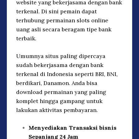
website yang bekerjasama dengan bank
terkenal. Di sini pemain dapat
terhubung permainan slots online
uang asli secara beragam tipe bank
terbaik.
Umumnya situs paling dipercaya
sudah bekerjasama dengan bank
terkenal di Indonesia seperti BRI, BNI,
berdikari, Danamon. Anda bisa
download permainan yang paling
komplet hingga gampang untuk
lakukan aktivitas pembayaran.
Menyediakan Transaksi bisnis
Sepanjang 24 Jam