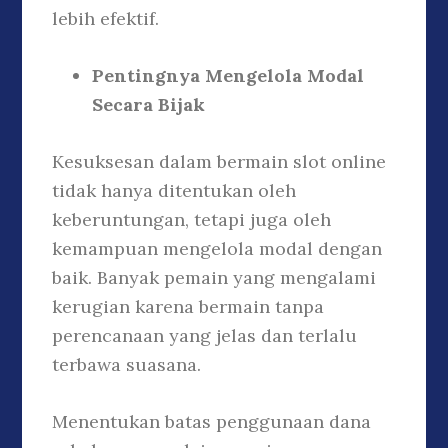
lebih efektif.
Pentingnya Mengelola Modal
Secara Bijak
Kesuksesan dalam bermain slot online
tidak hanya ditentukan oleh
keberuntungan, tetapi juga oleh
kemampuan mengelola modal dengan
baik. Banyak pemain yang mengalami
kerugian karena bermain tanpa
perencanaan yang jelas dan terlalu
terbawa suasana.
Menentukan batas penggunaan dana