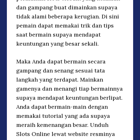
dan gampang buat dimainkan supaya
tidak alami beberapa kerugian. Di sini
pemain dapat memakai trik dan tips
saat bermain supaya mendapat
keuntungan yang besar sekali.
Maka Anda dapat bermain secara
gampang dan senang sesuai tata
langkah yang terdapat. Mainkan
gamenya dan menangi tiap bermainnya
supaya mendapat keuntungan berlipat.
Anda dapat bermain-main dengan
memakai tutorial yang ada supaya
meraih kemenangan besar. Unduh
Slots Online lewat website resminya