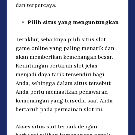
dan terpercaya.
Pilih situs yang menguntungkan
Terakhir, sebaiknya pilih situs slot
game online yang paling menarik dan
akan memberikan kemenangan besar.
Keuntungan bertaruh slot jelas
menjadi daya tarik tersendiri bagi
Anda, sehingga dalam situs tersebut
Anda perlu memastikan penawaran
kemenangan yang tersedia saat Anda
bertaruh pada permainan slot ini.
Akses situs slot terbaik dengan