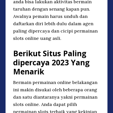
anda bisa lakukan aktivitas bermain
taruhan dengan senang kapan pun.
Awalnya pemain harus unduh dan
daftarkan diri lebih dulu dalam agen
paling dipercaya dan cicipi permainan
slots online uang asli.
Berikut Situs Paling
dipercaya 2023 Yang
Menarik
Bermain permainan online belakangan
ini makin disukai oleh beberapa orang
dan satu diantaranya yakni permainan
slots online. Anda dapat pilih
permainan slots terbaik yang kekinian