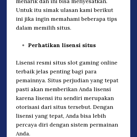
menarik dan ini bisa menyesatkan.
Untuk itu simak ulasan kami berikut
ini jika ingin memahami beberapa tips
dalam memilih situs.
Perhatikan lisensi situs
Lisensi resmi situs slot gaming online
terbaik jelas penting bagi para
pemainnya. Situs perjudian yang tepat
pasti akan memberikan Anda lisensi
karena lisensi itu sendiri merupakan
otorisasi dari situs tersebut. Dengan
lisensi yang tepat, Anda bisa lebih
percaya diri dengan sistem permainan
Anda.