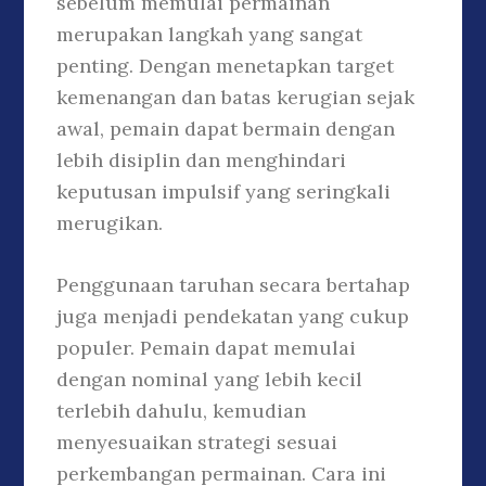
sebelum memulai permainan
merupakan langkah yang sangat
penting. Dengan menetapkan target
kemenangan dan batas kerugian sejak
awal, pemain dapat bermain dengan
lebih disiplin dan menghindari
keputusan impulsif yang seringkali
merugikan.
Penggunaan taruhan secara bertahap
juga menjadi pendekatan yang cukup
populer. Pemain dapat memulai
dengan nominal yang lebih kecil
terlebih dahulu, kemudian
menyesuaikan strategi sesuai
perkembangan permainan. Cara ini