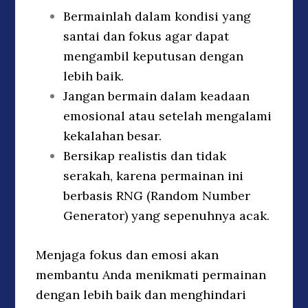
Bermainlah dalam kondisi yang
santai dan fokus agar dapat
mengambil keputusan dengan
lebih baik.
Jangan bermain dalam keadaan
emosional atau setelah mengalami
kekalahan besar.
Bersikap realistis dan tidak
serakah, karena permainan ini
berbasis RNG (Random Number
Generator) yang sepenuhnya acak.
Menjaga fokus dan emosi akan
membantu Anda menikmati permainan
dengan lebih baik dan menghindari