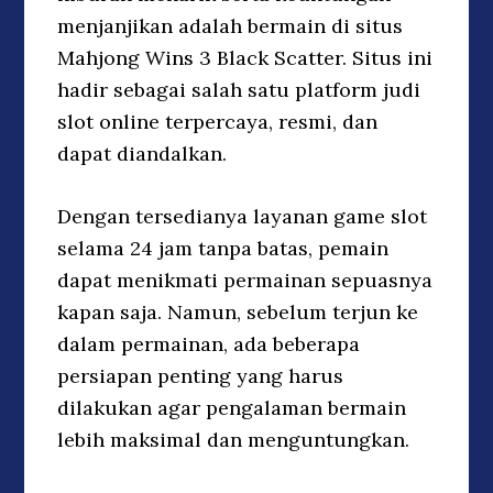
menjanjikan adalah bermain di situs
Mahjong Wins 3 Black Scatter.
Situs ini
hadir sebagai salah satu platform judi
slot online terpercaya, resmi, dan
dapat diandalkan.
Dengan tersedianya layanan game slot
selama 24 jam tanpa batas, pemain
dapat menikmati permainan sepuasnya
kapan saja.
Namun, sebelum terjun ke
dalam permainan, ada beberapa
persiapan penting yang harus
dilakukan agar pengalaman bermain
lebih maksimal dan menguntungkan.