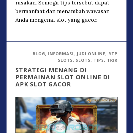
rasakan. Semoga tips tersebut dapat
bermanfaat dan menambah wawasan
Anda mengenai slot yang gacor.
BLOG
,
INFORMASI
,
JUDI ONLINE
,
RTP
SLOTS
,
SLOTS
,
TIPS
,
TRIK
STRATEGI MENANG DI
PERMAINAN SLOT ONLINE DI
APK SLOT GACOR