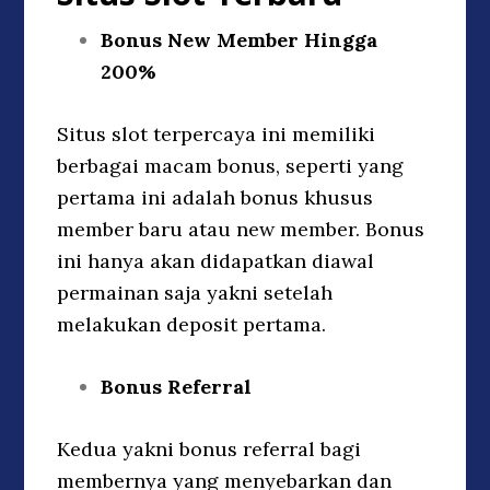
Bonus New Member Hingga
200%
Situs slot terpercaya ini memiliki
berbagai macam bonus, seperti yang
pertama ini adalah bonus khusus
member baru atau new member. Bonus
ini hanya akan didapatkan diawal
permainan saja yakni setelah
melakukan deposit pertama.
Bonus Referral
Kedua yakni bonus referral bagi
membernya yang menyebarkan dan