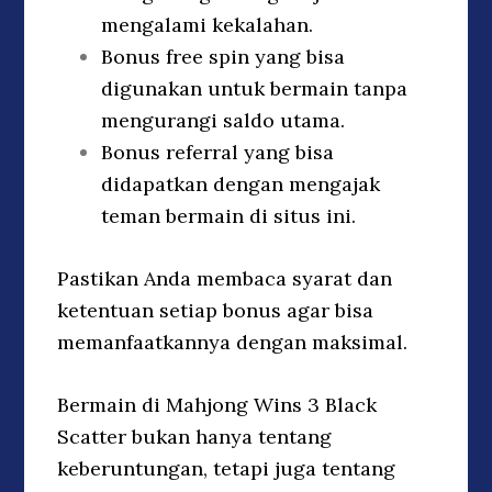
mengalami kekalahan.
Bonus free spin yang bisa
digunakan untuk bermain tanpa
mengurangi saldo utama.
Bonus referral yang bisa
didapatkan dengan mengajak
teman bermain di situs ini.
Pastikan Anda membaca syarat dan
ketentuan setiap bonus agar bisa
memanfaatkannya dengan maksimal.
Bermain di Mahjong Wins 3 Black
Scatter bukan hanya tentang
keberuntungan, tetapi juga tentang