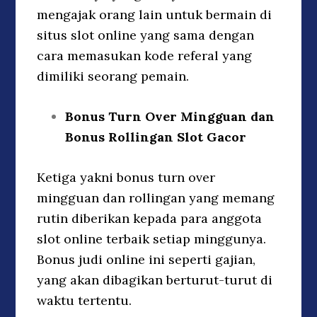
mengajak orang lain untuk bermain di
situs slot online yang sama dengan
cara memasukan kode referal yang
dimiliki seorang pemain.
Bonus Turn Over Mingguan dan
Bonus Rollingan Slot Gacor
Ketiga yakni bonus turn over
mingguan dan rollingan yang memang
rutin diberikan kepada para anggota
slot online terbaik setiap minggunya.
Bonus judi online ini seperti gajian,
yang akan dibagikan berturut-turut di
waktu tertentu.