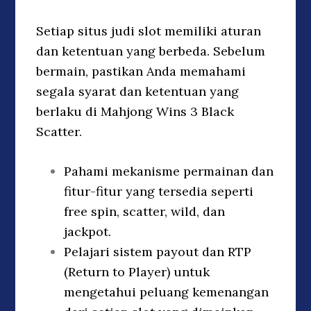
Setiap situs judi slot memiliki aturan
dan ketentuan yang berbeda. Sebelum
bermain, pastikan Anda memahami
segala syarat dan ketentuan yang
berlaku di Mahjong Wins 3 Black
Scatter.
Pahami mekanisme permainan dan
fitur-fitur yang tersedia seperti
free spin, scatter, wild, dan
jackpot.
Pelajari sistem payout dan RTP
(Return to Player) untuk
mengetahui peluang kemenangan