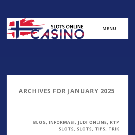
Skip
Skip
to
to
main
primary
content
sidebar
MENU
ARCHIVES FOR JANUARY 2025
BLOG
,
INFORMASI
,
JUDI ONLINE
,
RTP
SLOTS
,
SLOTS
,
TIPS
,
TRIK