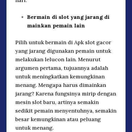
hari.
Bermain di slot yang jarang di
mainkan pemain lain
Pilih untuk bermain di Apk slot gacor
yang jarang digunakan pemain untuk
melakukan lelucon lain. Menurut
argumen pertama, tujuannya adalah
untuk meningkatkan kemungkinan
menang. Mengapa harus dimainkan
jarang? Karena fungsinya mirip dengan
mesin slot baru, artinya semakin
sedikit pemain menyentuhnya, semakin
besar kemungkinan atau peluang
untuk menang.