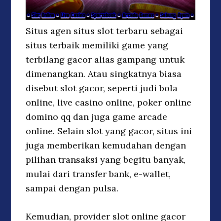
Situs agen situs slot terbaru sebagai
situs terbaik memiliki game yang
terbilang gacor alias gampang untuk
dimenangkan. Atau singkatnya biasa
disebut slot gacor, seperti judi bola
online, live casino online, poker online
domino qq dan juga game arcade
online. Selain slot yang gacor, situs ini
juga memberikan kemudahan dengan
pilihan transaksi yang begitu banyak,
mulai dari transfer bank, e-wallet,
sampai dengan pulsa.
Kemudian, provider slot online gacor