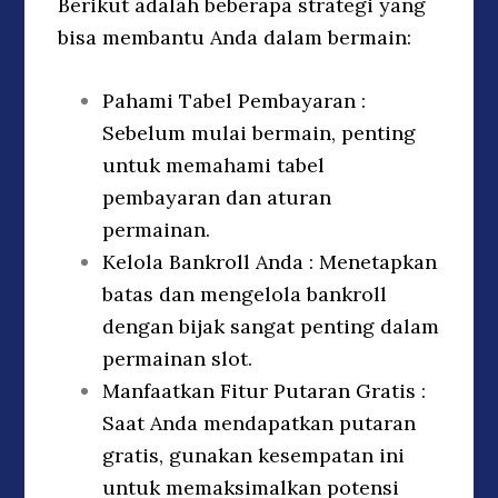
Berikut adalah beberapa strategi yang
bisa membantu Anda dalam bermain:
Pahami Tabel Pembayaran :
Sebelum mulai bermain, penting
untuk memahami tabel
pembayaran dan aturan
permainan.
Kelola Bankroll Anda : Menetapkan
batas dan mengelola bankroll
dengan bijak sangat penting dalam
permainan slot.
Manfaatkan Fitur Putaran Gratis :
Saat Anda mendapatkan putaran
gratis, gunakan kesempatan ini
untuk memaksimalkan potensi