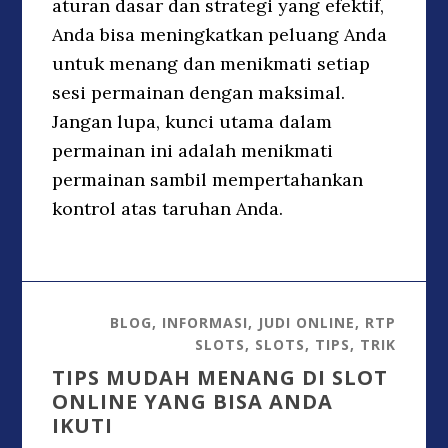
aturan dasar dan strategi yang efektif,
Anda bisa meningkatkan peluang Anda
untuk menang dan menikmati setiap
sesi permainan dengan maksimal.
Jangan lupa, kunci utama dalam
permainan ini adalah menikmati
permainan sambil mempertahankan
kontrol atas taruhan Anda.
BLOG
,
INFORMASI
,
JUDI ONLINE
,
RTP
SLOTS
,
SLOTS
,
TIPS
,
TRIK
TIPS MUDAH MENANG DI SLOT
ONLINE YANG BISA ANDA
IKUTI