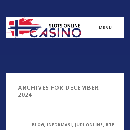
Skip
Skip
to
to
main
primary
content
sidebar
MENU
ARCHIVES FOR DECEMBER
2024
BLOG
,
INFORMASI
,
JUDI ONLINE
,
RTP