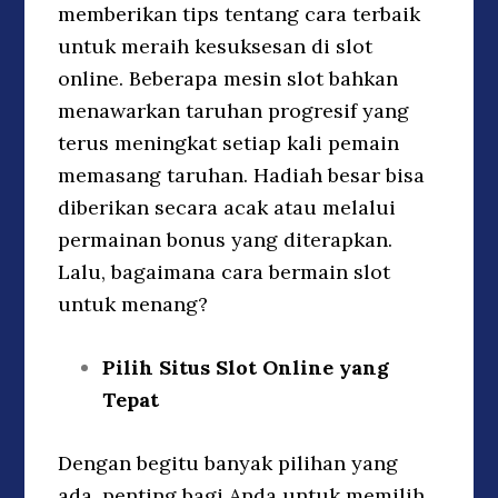
memberikan tips tentang cara terbaik
untuk meraih kesuksesan di slot
online. Beberapa mesin slot bahkan
menawarkan taruhan progresif yang
terus meningkat setiap kali pemain
memasang taruhan. Hadiah besar bisa
diberikan secara acak atau melalui
permainan bonus yang diterapkan.
Lalu, bagaimana cara bermain slot
untuk menang?
Pilih Situs Slot Online yang
Tepat
Dengan begitu banyak pilihan yang
ada, penting bagi Anda untuk memilih