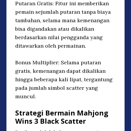
Putaran Gratis: Fitur ini memberikan
pemain sejumlah putaran tanpa biaya
tambahan, selama mana kemenangan
bisa digandakan atau dikalikan
berdasarkan nilai pengganda yang
ditawarkan oleh permainan.
Bonus Multiplier: Selama putaran
gratis, kemenangan dapat dikalikan
hingga beberapa kali lipat, tergantung
pada jumlah simbol scatter yang
muncul.
Strategi Bermain Mahjong
Wins 3 Black Scatter