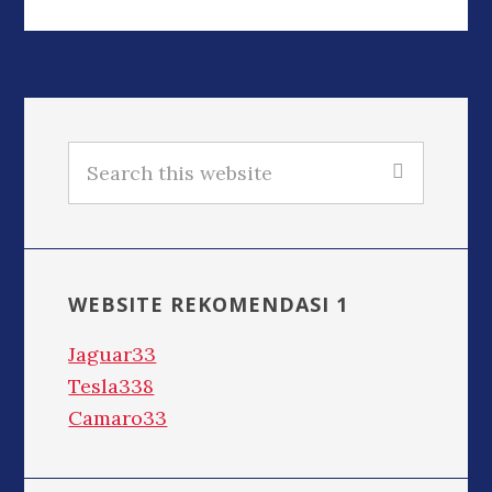
Primary
Sidebar
Search
this
website
WEBSITE REKOMENDASI 1
Jaguar33
Tesla338
Camaro33