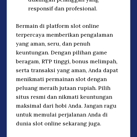
responsif dan profesional.
Bermain di platform slot online
terpercaya memberikan pengalaman
yang aman, seru, dan penuh
keuntungan. Dengan pilihan game
beragam, RTP tinggi, bonus melimpah,
serta transaksi yang aman, Anda dapat
menikmati permainan slot dengan
peluang meraih jutaan rupiah. Pilih
situs resmi dan nikmati keuntungan
maksimal dari hobi Anda. Jangan ragu
untuk memulai perjalanan Anda di
dunia slot online sekarang juga.