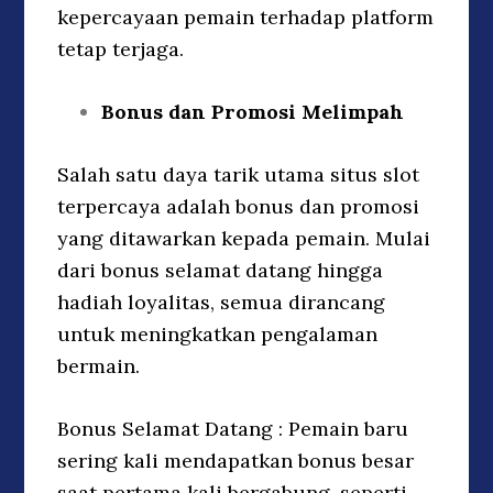
kepercayaan pemain terhadap platform
tetap terjaga.
Bonus dan Promosi Melimpah
Salah satu daya tarik utama situs slot
terpercaya adalah bonus dan promosi
yang ditawarkan kepada pemain. Mulai
dari bonus selamat datang hingga
hadiah loyalitas, semua dirancang
untuk meningkatkan pengalaman
bermain.
Bonus Selamat Datang : Pemain baru
sering kali mendapatkan bonus besar
saat pertama kali bergabung, seperti