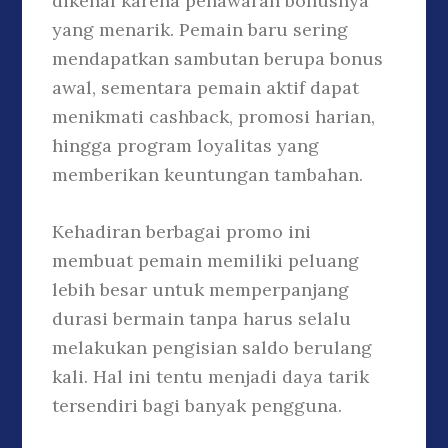
dikenal karena penawaran bonusnya
yang menarik. Pemain baru sering
mendapatkan sambutan berupa bonus
awal, sementara pemain aktif dapat
menikmati cashback, promosi harian,
hingga program loyalitas yang
memberikan keuntungan tambahan.
Kehadiran berbagai promo ini
membuat pemain memiliki peluang
lebih besar untuk memperpanjang
durasi bermain tanpa harus selalu
melakukan pengisian saldo berulang
kali. Hal ini tentu menjadi daya tarik
tersendiri bagi banyak pengguna.