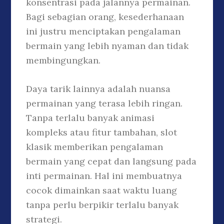
konsentrasi pada jalannya permainan.
Bagi sebagian orang, kesederhanaan
ini justru menciptakan pengalaman
bermain yang lebih nyaman dan tidak
membingungkan.
Daya tarik lainnya adalah nuansa
permainan yang terasa lebih ringan.
Tanpa terlalu banyak animasi
kompleks atau fitur tambahan, slot
klasik memberikan pengalaman
bermain yang cepat dan langsung pada
inti permainan. Hal ini membuatnya
cocok dimainkan saat waktu luang
tanpa perlu berpikir terlalu banyak
strategi.