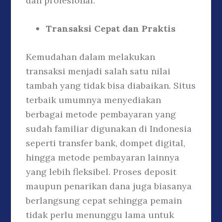
dan profesional.
Transaksi Cepat dan Praktis
Kemudahan dalam melakukan
transaksi menjadi salah satu nilai
tambah yang tidak bisa diabaikan. Situs
terbaik umumnya menyediakan
berbagai metode pembayaran yang
sudah familiar digunakan di Indonesia
seperti transfer bank, dompet digital,
hingga metode pembayaran lainnya
yang lebih fleksibel. Proses deposit
maupun penarikan dana juga biasanya
berlangsung cepat sehingga pemain
tidak perlu menunggu lama untuk