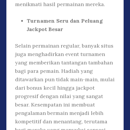
menikmati hasil permainan mereka.
Turnamen Seru dan Peluang
Jackpot Besar
Selain permainan regular, banyak situs
juga menghadirkan event turnamen
yang memberikan tantangan tambahan
bagi para pemain. Hadiah yang
ditawarkan pun tidak main-main, mulai
dari bonus kecil hingga jackpot
progresif dengan nilai yang sangat
besar. Kesempatan ini membuat
pengalaman bermain menjadi lebih
kompetitif dan menantang, terutama
bagi mereka yang menyukai sensasi