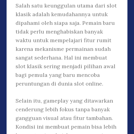
Salah satu keunggulan utama dari slot
klasik adalah kemudahannya untuk
dipahami oleh siapa saja. Pemain baru
tidak perlu menghabiskan banyak
waktu untuk mempelajari fitur rumit
karena mekanisme permainan sudah
sangat sederhana. Hal ini membuat
slot klasik sering menjadi pilihan awal
bagi pemula yang baru mencoba
peruntungan di dunia slot online.
Selain itu, gameplay yang ditawarkan
cenderung lebih fokus tanpa banyak
gangguan visual atau fitur tambahan.
Kondisi ini membuat pemain bisa lebih