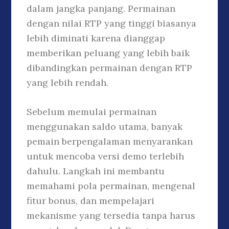
dalam jangka panjang. Permainan
dengan nilai RTP yang tinggi biasanya
lebih diminati karena dianggap
memberikan peluang yang lebih baik
dibandingkan permainan dengan RTP
yang lebih rendah.
Sebelum memulai permainan
menggunakan saldo utama, banyak
pemain berpengalaman menyarankan
untuk mencoba versi demo terlebih
dahulu. Langkah ini membantu
memahami pola permainan, mengenal
fitur bonus, dan mempelajari
mekanisme yang tersedia tanpa harus