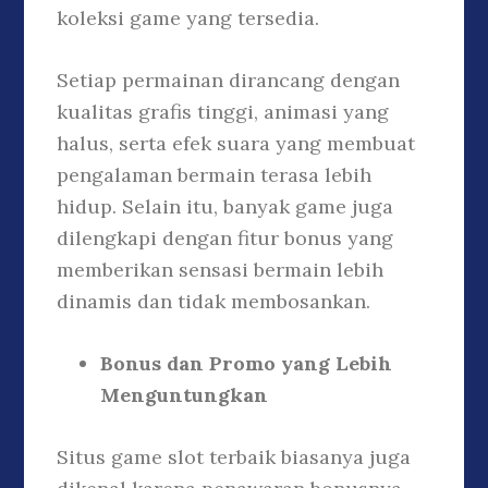
koleksi game yang tersedia.
Setiap permainan dirancang dengan
kualitas grafis tinggi, animasi yang
halus, serta efek suara yang membuat
pengalaman bermain terasa lebih
hidup. Selain itu, banyak game juga
dilengkapi dengan fitur bonus yang
memberikan sensasi bermain lebih
dinamis dan tidak membosankan.
Bonus dan Promo yang Lebih
Menguntungkan
Situs game slot terbaik biasanya juga