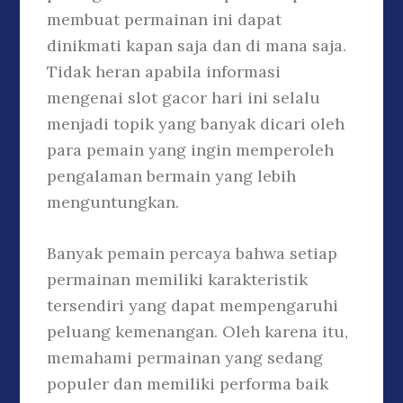
membuat permainan ini dapat
dinikmati kapan saja dan di mana saja.
Tidak heran apabila informasi
mengenai slot gacor hari ini selalu
menjadi topik yang banyak dicari oleh
para pemain yang ingin memperoleh
pengalaman bermain yang lebih
menguntungkan.
Banyak pemain percaya bahwa setiap
permainan memiliki karakteristik
tersendiri yang dapat mempengaruhi
peluang kemenangan. Oleh karena itu,
memahami permainan yang sedang
populer dan memiliki performa baik