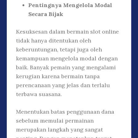
Pentingnya Mengelola Modal
Secara Bijak
Kesuksesan dalam bermain slot online
tidak hanya ditentukan oleh
keberuntungan, tetapi juga oleh
kemampuan mengelola modal dengan
baik. Banyak pemain yang mengalami
kerugian karena bermain tanpa
perencanaan yang jelas dan terlalu
terbawa suasana.
Menentukan batas penggunaan dana
sebelum memulai permainan
merupakan langkah yang sangat