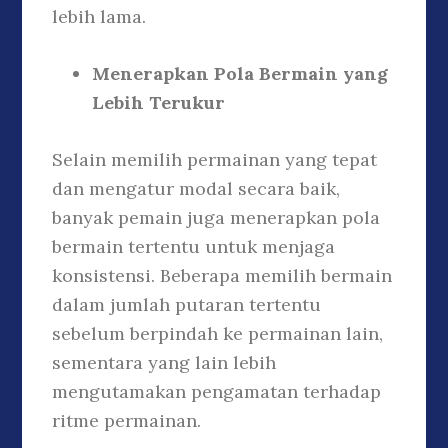
lebih lama.
Menerapkan Pola Bermain yang
Lebih Terukur
Selain memilih permainan yang tepat
dan mengatur modal secara baik,
banyak pemain juga menerapkan pola
bermain tertentu untuk menjaga
konsistensi. Beberapa memilih bermain
dalam jumlah putaran tertentu
sebelum berpindah ke permainan lain,
sementara yang lain lebih
mengutamakan pengamatan terhadap
ritme permainan.