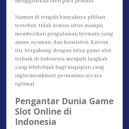
menggiurkan oleh para pemain.
Namun di tengah banyaknya pilihan
tersebut, tidak semua situs mampu
memberikan pengalaman bermain yang
aman, nyaman, dan konsisten. Karena
itu, bergabung dengan situs game slot
terbaik di Indonesia menjadi langkah
yang lebih bijak bagi siapapun yang
ingin menikmati permainan secara
optimal.
Pengantar Dunia Game
Slot Online di
Indonesia