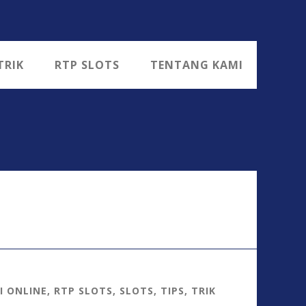
TRIK
RTP SLOTS
TENTANG KAMI
I ONLINE
,
RTP SLOTS
,
SLOTS
,
TIPS
,
TRIK