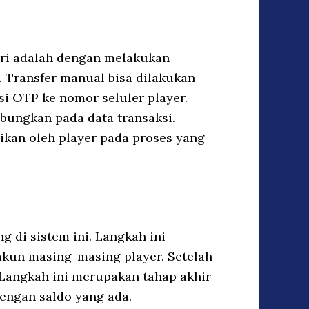
 Tri adalah dengan melakukan
 Transfer manual bisa dilakukan
si OTP ke nomor seluler player.
ungkan pada data transaksi.
rikan oleh player pada proses yang
 di sistem ini. Langkah ini
 akun masing-masing player. Setelah
. Langkah ini merupakan tahap akhir
engan saldo yang ada.