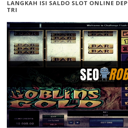
LANGKAH ISI SALDO SLOT ONLINE DE
TRI