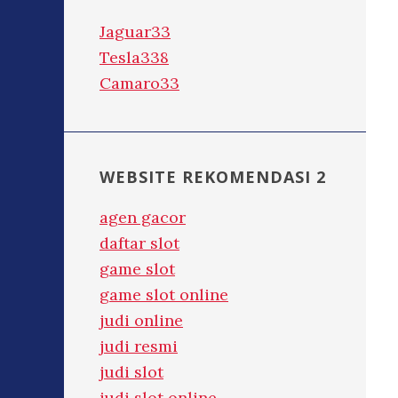
Jaguar33
Tesla338
Camaro33
WEBSITE REKOMENDASI 2
agen gacor
daftar slot
game slot
game slot online
judi online
judi resmi
judi slot
judi slot online