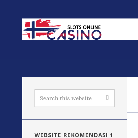
Skip
Skip
to
to
main
primary
content
sidebar
Primary
Sidebar
Search
this
website
WEBSITE REKOMENDASI 1