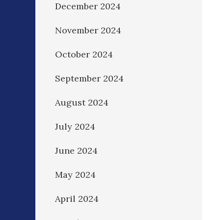
December 2024
November 2024
October 2024
September 2024
August 2024
July 2024
June 2024
May 2024
April 2024