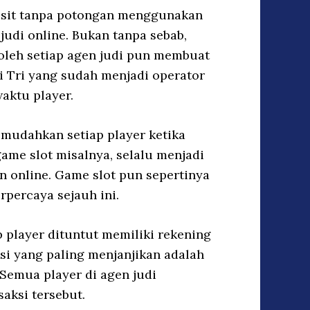
posit tanpa potongan menggunakan
udi online. Bukan tanpa sebab,
 oleh setiap agen judi pun membuat
 Tri yang sudah menjadi operator
aktu player.
mudahkan setiap player ketika
game slot misalnya, selalu menjadi
n online. Game slot pun sepertinya
rpercaya sejauh ini.
p player dituntut memiliki rekening
ksi yang paling menjanjikan adalah
Semua player di agen judi
aksi tersebut.