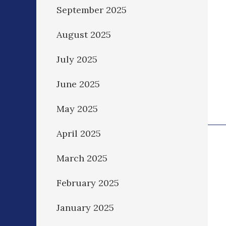
September 2025
August 2025
July 2025
June 2025
May 2025
April 2025
March 2025
February 2025
January 2025