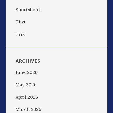
Sportsbook
Tips
Trik
ARCHIVES
June 2026
May 2026
April 2026
March 2026