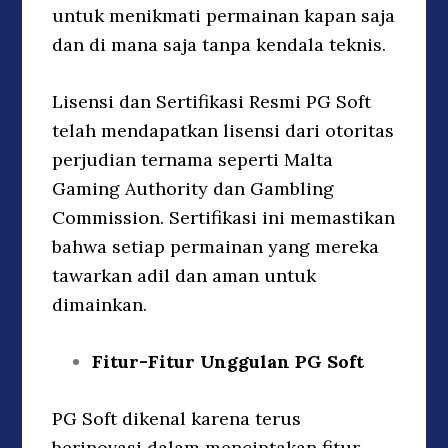
untuk menikmati permainan kapan saja
dan di mana saja tanpa kendala teknis.
Lisensi dan Sertifikasi Resmi PG Soft
telah mendapatkan lisensi dari otoritas
perjudian ternama seperti Malta
Gaming Authority dan Gambling
Commission. Sertifikasi ini memastikan
bahwa setiap permainan yang mereka
tawarkan adil dan aman untuk
dimainkan.
Fitur-Fitur Unggulan PG Soft
PG Soft dikenal karena terus
berinovasi dalam menciptakan fitur-