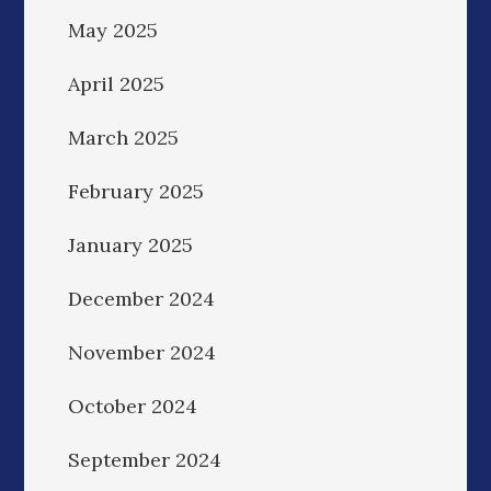
May 2025
April 2025
March 2025
February 2025
January 2025
December 2024
November 2024
October 2024
September 2024