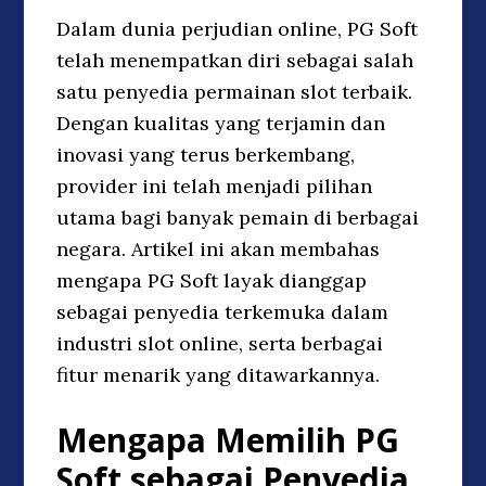
Dalam dunia perjudian online, PG Soft
telah menempatkan diri sebagai salah
satu penyedia permainan slot terbaik.
Dengan kualitas yang terjamin dan
inovasi yang terus berkembang,
provider ini telah menjadi pilihan
utama bagi banyak pemain di berbagai
negara. Artikel ini akan membahas
mengapa PG Soft layak dianggap
sebagai penyedia terkemuka dalam
industri slot online, serta berbagai
fitur menarik yang ditawarkannya.
Mengapa Memilih PG
Soft sebagai Penyedia