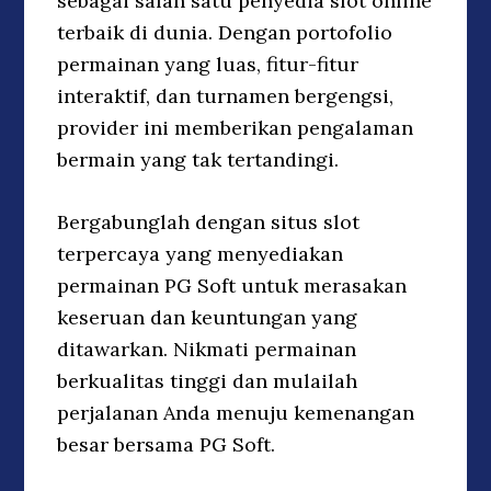
sebagai salah satu penyedia slot online
terbaik di dunia. Dengan portofolio
permainan yang luas, fitur-fitur
interaktif, dan turnamen bergengsi,
provider ini memberikan pengalaman
bermain yang tak tertandingi.
Bergabunglah dengan situs slot
terpercaya yang menyediakan
permainan PG Soft untuk merasakan
keseruan dan keuntungan yang
ditawarkan. Nikmati permainan
berkualitas tinggi dan mulailah
perjalanan Anda menuju kemenangan
besar bersama PG Soft.