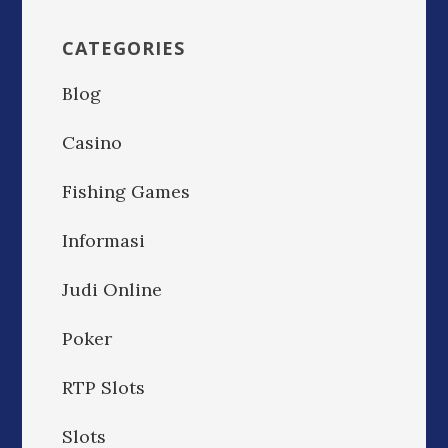
CATEGORIES
Blog
Casino
Fishing Games
Informasi
Judi Online
Poker
RTP Slots
Slots