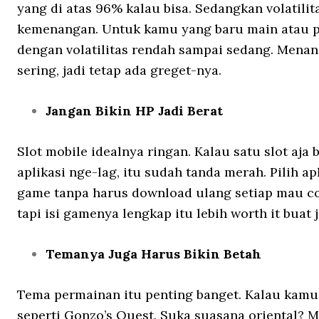
yang di atas 96% kalau bisa. Sedangkan volatili
kemenangan. Untuk kamu yang baru main atau pen
dengan volatilitas rendah sampai sedang. Menang
sering, jadi tetap ada greget-nya.
Jangan Bikin HP Jadi Berat
Slot mobile idealnya ringan. Kalau satu slot aja
aplikasi nge-lag, itu sudah tanda merah. Pilih 
game tanpa harus download ulang setiap mau cob
tapi isi gamenya lengkap itu lebih worth it buat 
Temanya Juga Harus Bikin Betah
Tema permainan itu penting banget. Kalau kamu 
seperti Gonzo’s Quest. Suka suasana oriental?