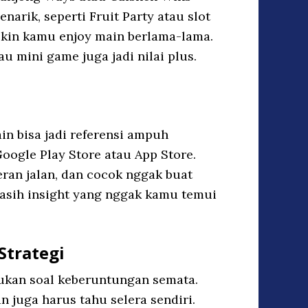
enarik, seperti Fruit Party atau slot
bikin kamu enjoy main berlama-lama.
tau mini game juga jadi nilai plus.
in bisa jadi referensi ampuh
Google Play Store atau App Store.
eran jalan, dan cocok nggak buat
kasih insight yang nggak kamu temui
 Strategi
 bukan soal keberuntungan semata.
 juga harus tahu selera sendiri.