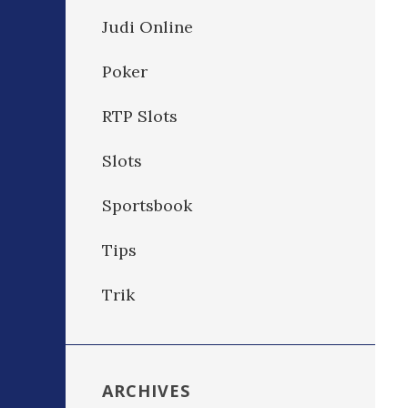
Judi Online
Poker
RTP Slots
Slots
Sportsbook
Tips
Trik
ARCHIVES