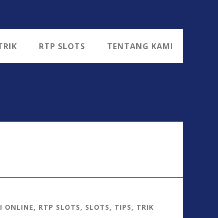
TRIK
RTP SLOTS
TENTANG KAMI
I ONLINE
,
RTP SLOTS
,
SLOTS
,
TIPS
,
TRIK