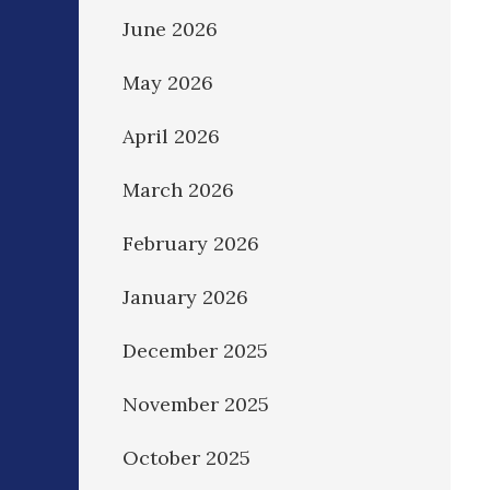
June 2026
May 2026
April 2026
March 2026
February 2026
January 2026
December 2025
November 2025
October 2025