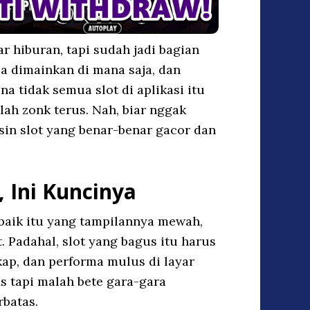
ar hiburan, tapi sudah jadi bagian
isa dimainkan di mana saja, dan
a tidak semua slot di aplikasi itu
lah zonk terus. Nah, biar nggak
sin slot yang benar-benar gacor dan
, Ini Kuncinya
rbaik itu yang tampilannya mewah,
 Padahal, slot yang bagus itu harus
kap, dan performa mulus di layar
is tapi malah bete gara-gara
rbatas.