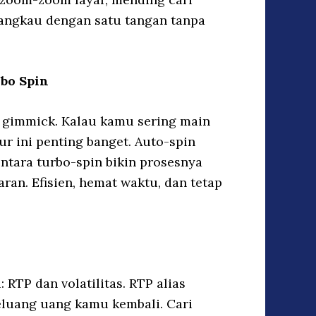
ijangkau dengan satu tangan tanpa
bo Spin
an gimmick. Kalau kamu sering main
tur ini penting banget. Auto-spin
ntara turbo-spin bikin prosesnya
ran. Efisien, hemat waktu, dan tetap
 RTP dan volatilitas. RTP alias
eluang uang kamu kembali. Cari