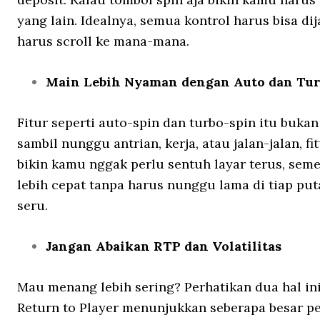
yang lain. Idealnya, semua kontrol harus bisa d
harus scroll ke mana-mana.
Main Lebih Nyaman dengan Auto dan Tur
Fitur seperti auto-spin dan turbo-spin itu buk
sambil nunggu antrian, kerja, atau jalan-jalan, fi
bikin kamu nggak perlu sentuh layar terus, seme
lebih cepat tanpa harus nunggu lama di tiap puta
seru.
Jangan Abaikan RTP dan Volatilitas
Mau menang lebih sering? Perhatikan dua hal ini:
Return to Player menunjukkan seberapa besar p