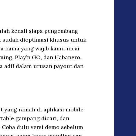
alah kenali siapa pengembang
ya sudah dioptimasi khusus untuk
apa nama yang wajib kamu incar
aming, Play’n GO, dan Habanero.
ga adil dalam urusan payout dan
ot yang ramah di aplikasi mobile
ytable gampang dicari, dan
t. Coba dulu versi demo sebelum
s zoom-zoom layar, mending cari