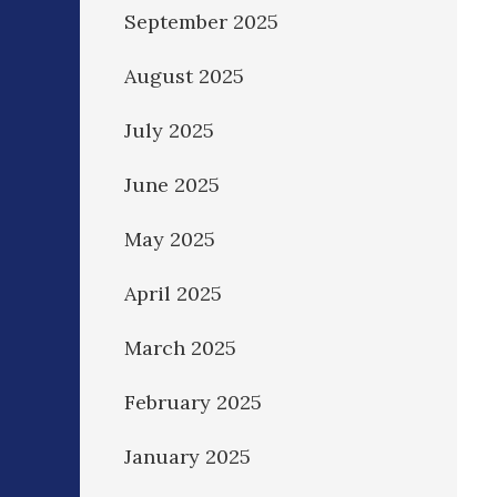
September 2025
August 2025
July 2025
June 2025
May 2025
April 2025
March 2025
February 2025
January 2025