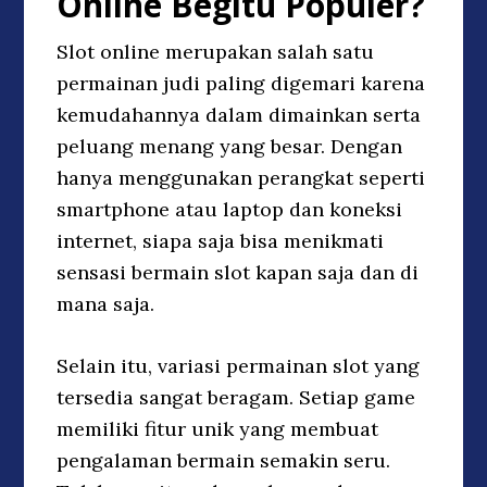
Online Begitu Populer?
Slot online merupakan salah satu
permainan judi paling digemari karena
kemudahannya dalam dimainkan serta
peluang menang yang besar. Dengan
hanya menggunakan perangkat seperti
smartphone atau laptop dan koneksi
internet, siapa saja bisa menikmati
sensasi bermain slot kapan saja dan di
mana saja.
Selain itu, variasi permainan slot yang
tersedia sangat beragam. Setiap game
memiliki fitur unik yang membuat
pengalaman bermain semakin seru.