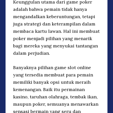
Keunggulan utama dari game poker
adalah bahwa pemain tidak hanya
mengandalkan keberuntungan, tetapi
juga strategi dan keterampilan dalam
membaca kartu lawan. Hal ini membuat
poker menjadi pilihan yang menarik
bagi mereka yang menyukai tantangan
dalam perjudian.
Banyaknya pilihan game slot online
yang tersedia membuat para pemain
memiliki banyak opsi untuk meraih
kemenangan. Baik itu permainan
kasino, taruhan olahraga, tembak ikan,
maupun poker, semuanya menawarkan
sensasi bermain yang seru dan