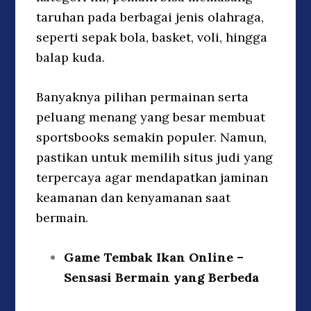
taruhan pada berbagai jenis olahraga,
seperti sepak bola, basket, voli, hingga
balap kuda.
Banyaknya pilihan permainan serta
peluang menang yang besar membuat
sportsbooks semakin populer. Namun,
pastikan untuk memilih situs judi yang
terpercaya agar mendapatkan jaminan
keamanan dan kenyamanan saat
bermain.
Game Tembak Ikan Online –
Sensasi Bermain yang Berbeda