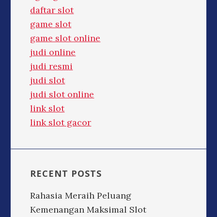
daftar slot
game slot
game slot online
judi online
judi resmi
judi slot
judi slot online
link slot
link slot gacor
RECENT POSTS
Rahasia Meraih Peluang
Kemenangan Maksimal Slot