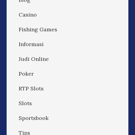
Casino
Fishing Games
Informasi
Judi Online
Poker
RTP Slots
Slots
Sportsbook
Tips