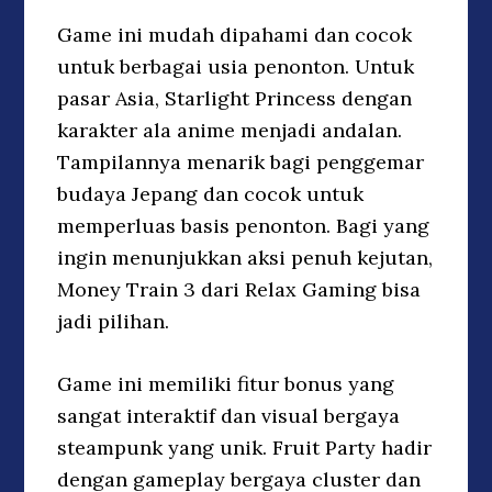
Game ini mudah dipahami dan cocok
untuk berbagai usia penonton. Untuk
pasar Asia, Starlight Princess dengan
karakter ala anime menjadi andalan.
Tampilannya menarik bagi penggemar
budaya Jepang dan cocok untuk
memperluas basis penonton. Bagi yang
ingin menunjukkan aksi penuh kejutan,
Money Train 3 dari Relax Gaming bisa
jadi pilihan.
Game ini memiliki fitur bonus yang
sangat interaktif dan visual bergaya
steampunk yang unik. Fruit Party hadir
dengan gameplay bergaya cluster dan