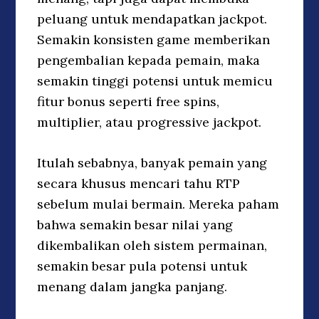
peluang untuk mendapatkan jackpot.
Semakin konsisten game memberikan
pengembalian kepada pemain, maka
semakin tinggi potensi untuk memicu
fitur bonus seperti free spins,
multiplier, atau progressive jackpot.
Itulah sebabnya, banyak pemain yang
secara khusus mencari tahu RTP
sebelum mulai bermain. Mereka paham
bahwa semakin besar nilai yang
dikembalikan oleh sistem permainan,
semakin besar pula potensi untuk
menang dalam jangka panjang.