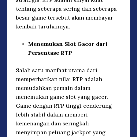
tentang seberapa sering dan seberapa
besar game tersebut akan membayar
kembali taruhannya.
Menemukan Slot Gacor dari
Persentase RTP
Salah satu manfaat utama dari
memperhatikan nilai RTP adalah
memudahkan pemain dalam
menemukan game slot yang gacor.
Game dengan RTP tinggi cenderung
lebih stabil dalam memberi
kemenangan dan seringkali
menyimpan peluang jackpot yang