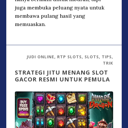
juga membuka peluang nyata untuk
membawa pulang hasil yang
memuaskan.
JUDI ONLINE
,
RTP SLOTS
,
SLOTS
,
TIPS
,
TRIK
STRATEGI JITU MENANG SLOT
GACOR RESMI UNTUK PEMULA