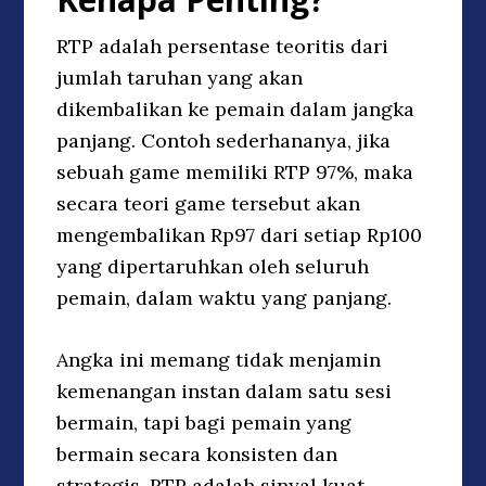
RTP adalah persentase teoritis dari
jumlah taruhan yang akan
dikembalikan ke pemain dalam jangka
panjang. Contoh sederhananya, jika
sebuah game memiliki RTP 97%, maka
secara teori game tersebut akan
mengembalikan Rp97 dari setiap Rp100
yang dipertaruhkan oleh seluruh
pemain, dalam waktu yang panjang.
Angka ini memang tidak menjamin
kemenangan instan dalam satu sesi
bermain, tapi bagi pemain yang
bermain secara konsisten dan
strategis, RTP adalah sinyal kuat