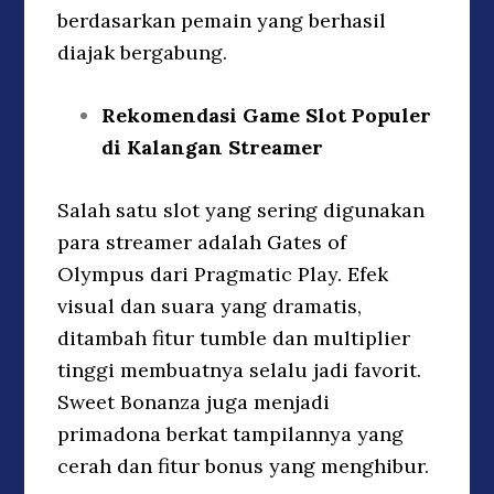
berdasarkan pemain yang berhasil
diajak bergabung.
Rekomendasi Game Slot Populer
di Kalangan Streamer
Salah satu slot yang sering digunakan
para streamer adalah Gates of
Olympus dari Pragmatic Play. Efek
visual dan suara yang dramatis,
ditambah fitur tumble dan multiplier
tinggi membuatnya selalu jadi favorit.
Sweet Bonanza juga menjadi
primadona berkat tampilannya yang
cerah dan fitur bonus yang menghibur.