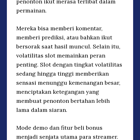
penonton ikut merasa terlibat dalam
permainan.
Mereka bisa memberi komentar,
memberi prediksi, atau bahkan ikut
bersorak saat hasil muncul. Selain itu,
volatilitas slot memainkan peran
penting. Slot dengan tingkat volatilitas
sedang hingga tinggi memberikan
sensasi menunggu kemenangan besar,
menciptakan ketegangan yang
membuat penonton bertahan lebih
lama dalam siaran.
Mode demo dan fitur beli bonus
menjadi senjata utama para streamer.