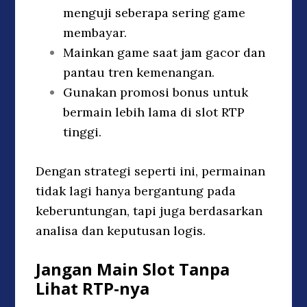
menguji seberapa sering game
membayar.
Mainkan game saat jam gacor dan
pantau tren kemenangan.
Gunakan promosi bonus untuk
bermain lebih lama di slot RTP
tinggi.
Dengan strategi seperti ini, permainan
tidak lagi hanya bergantung pada
keberuntungan, tapi juga berdasarkan
analisa dan keputusan logis.
Jangan Main Slot Tanpa
Lihat RTP-nya