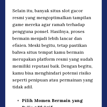
Selain itu, banyak situs slot gacor
resmi yang mengoptimalkan tampilan
game mereka agar ramah terhadap
pengguna ponsel. Hasilnya, proses
bermain menjadi lebih lancar dan
efisien. Meski begitu, tetap pastikan
bahwa situs tempat kamu bermain
merupakan platform resmi yang sudah
memiliki reputasi baik. Dengan begitu,
kamu bisa menghindari potensi risiko
seperti penipuan atau permainan yang
tidak adil.
Pilih Momen Bermain yang