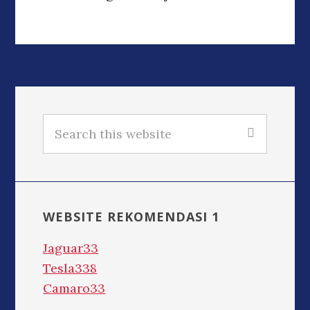
Primary
Sidebar
Search
this
website
WEBSITE REKOMENDASI 1
Jaguar33
Tesla338
Camaro33