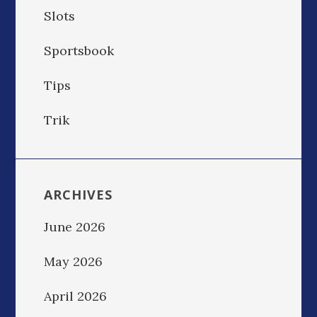
Slots
Sportsbook
Tips
Trik
ARCHIVES
June 2026
May 2026
April 2026