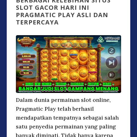
BERBAGAI KELEBIHAN SITUS
SLOT GACOR HARI INI
PRAGMATIC PLAY ASLI DAN
TERPERCAYA
Dalam dunia permainan slot online,
Pragmatic Play telah berhasil
mendapatkan tempatnya sebagai salah
satu penyedia permainan yang paling
banyak diminati. Tidak hanya karena