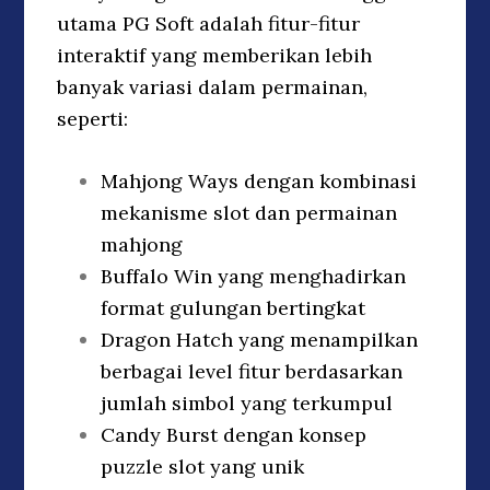
utama PG Soft adalah fitur-fitur
interaktif yang memberikan lebih
banyak variasi dalam permainan,
seperti:
Mahjong Ways dengan kombinasi
mekanisme slot dan permainan
mahjong
Buffalo Win yang menghadirkan
format gulungan bertingkat
Dragon Hatch yang menampilkan
berbagai level fitur berdasarkan
jumlah simbol yang terkumpul
Candy Burst dengan konsep
puzzle slot yang unik