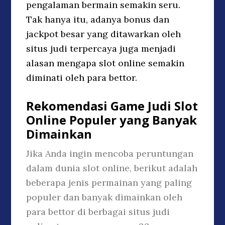
pengalaman bermain semakin seru.
Tak hanya itu, adanya bonus dan
jackpot besar yang ditawarkan oleh
situs judi terpercaya juga menjadi
alasan mengapa slot online semakin
diminati oleh para bettor.
Rekomendasi Game Judi Slot
Online Populer yang Banyak
Dimainkan
Jika Anda ingin mencoba peruntungan
dalam dunia slot online, berikut adalah
beberapa jenis permainan yang paling
populer dan banyak dimainkan oleh
para bettor di berbagai situs judi