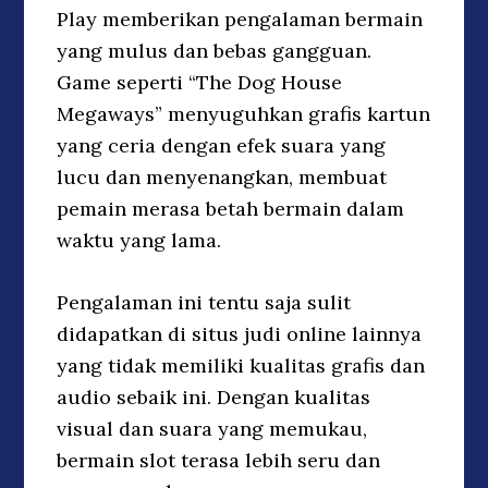
Play memberikan pengalaman bermain
yang mulus dan bebas gangguan.
Game seperti “The Dog House
Megaways” menyuguhkan grafis kartun
yang ceria dengan efek suara yang
lucu dan menyenangkan, membuat
pemain merasa betah bermain dalam
waktu yang lama.
Pengalaman ini tentu saja sulit
didapatkan di situs judi online lainnya
yang tidak memiliki kualitas grafis dan
audio sebaik ini. Dengan kualitas
visual dan suara yang memukau,
bermain slot terasa lebih seru dan