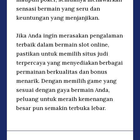
sensasi bermain yang seru dan
keuntungan yang menjanjikan.
Jika Anda ingin merasakan pengalaman
terbaik dalam bermain slot online,
pastikan untuk memilih situs judi
terpercaya yang menyediakan berbagai
permainan berkualitas dan bonus
menarik. Dengan memilih game yang
sesuai dengan gaya bermain Anda,
peluang untuk meraih kemenangan
besar pun semakin terbuka lebar.