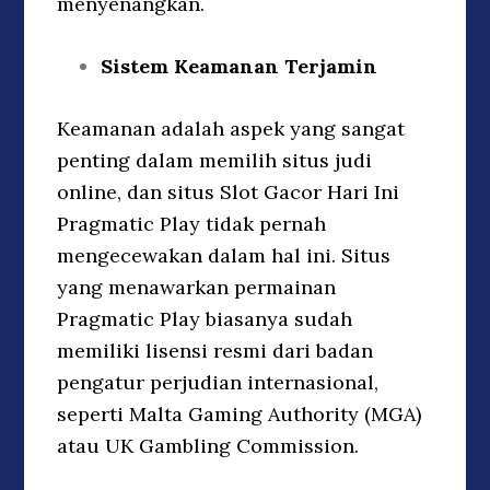
menyenangkan.
Sistem Keamanan Terjamin
Keamanan adalah aspek yang sangat
penting dalam memilih situs judi
online, dan situs Slot Gacor Hari Ini
Pragmatic Play tidak pernah
mengecewakan dalam hal ini. Situs
yang menawarkan permainan
Pragmatic Play biasanya sudah
memiliki lisensi resmi dari badan
pengatur perjudian internasional,
seperti Malta Gaming Authority (MGA)
atau UK Gambling Commission.