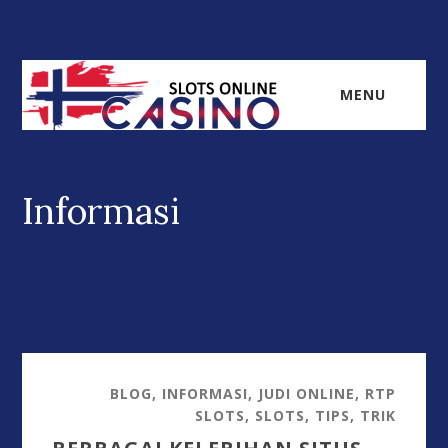
Skip
Skip
to
to
main
primary
content
sidebar
MENU
Informasi
BLOG
,
INFORMASI
,
JUDI ONLINE
,
RTP
SLOTS
,
SLOTS
,
TIPS
,
TRIK