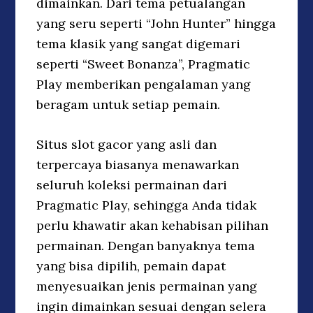
dimainkan. Dari tema petualangan
yang seru seperti “John Hunter” hingga
tema klasik yang sangat digemari
seperti “Sweet Bonanza”, Pragmatic
Play memberikan pengalaman yang
beragam untuk setiap pemain.
Situs slot gacor yang asli dan
terpercaya biasanya menawarkan
seluruh koleksi permainan dari
Pragmatic Play, sehingga Anda tidak
perlu khawatir akan kehabisan pilihan
permainan. Dengan banyaknya tema
yang bisa dipilih, pemain dapat
menyesuaikan jenis permainan yang
ingin dimainkan sesuai dengan selera