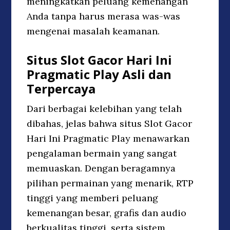
meningkatkan peluang kemenangan
Anda tanpa harus merasa was-was
mengenai masalah keamanan.
Situs Slot Gacor Hari Ini
Pragmatic Play Asli dan
Terpercaya
Dari berbagai kelebihan yang telah
dibahas, jelas bahwa situs Slot Gacor
Hari Ini Pragmatic Play menawarkan
pengalaman bermain yang sangat
memuaskan. Dengan beragamnya
pilihan permainan yang menarik, RTP
tinggi yang memberi peluang
kemenangan besar, grafis dan audio
berkualitas tinggi, serta sistem