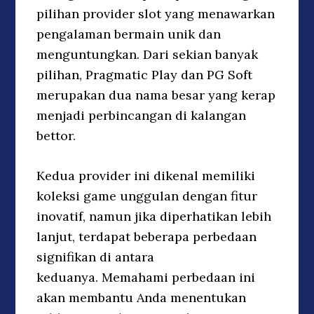
pilihan provider slot yang menawarkan
pengalaman bermain unik dan
menguntungkan. Dari sekian banyak
pilihan, Pragmatic Play dan PG Soft
merupakan dua nama besar yang kerap
menjadi perbincangan di kalangan
bettor.
Kedua provider ini dikenal memiliki
koleksi game unggulan dengan fitur
inovatif, namun jika diperhatikan lebih
lanjut, terdapat beberapa perbedaan
signifikan di antara
keduanya. Memahami perbedaan ini
akan membantu Anda menentukan