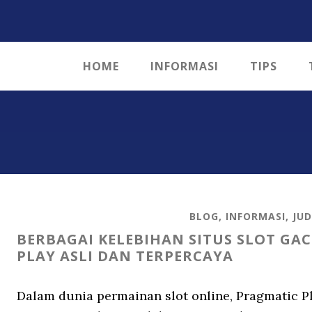
HOME
INFORMASI
TIPS
BLOG
,
INFORMASI
,
JUD
BERBAGAI KELEBIHAN SITUS SLOT GAC
PLAY ASLI DAN TERPERCAYA
Dalam dunia permainan slot online, Pragmatic P