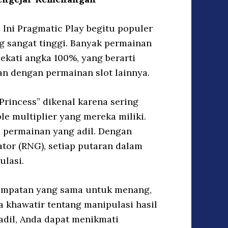
 Ini Pragmatic Play begitu populer
ng sangat tinggi. Banyak permainan
kati angka 100%, yang berarti
n dengan permainan slot lainnya.
Princess” dikenal karena sering
e multiplier yang mereka miliki.
m permainan yang adil. Dengan
or (RNG), setiap putaran dalam
ulasi.
sempatan yang sama untuk menang,
 khawatir tentang manipulasi hasil
dil, Anda dapat menikmati