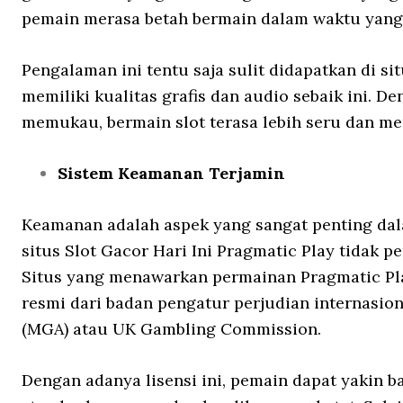
pemain merasa betah bermain dalam waktu yang
Pengalaman ini tentu saja sulit didapatkan di sit
memiliki kualitas grafis dan audio sebaik ini. D
memukau, bermain slot terasa lebih seru dan m
Sistem Keamanan Terjamin
Keamanan adalah aspek yang sangat penting dala
situs Slot Gacor Hari Ini Pragmatic Play tidak 
Situs yang menawarkan permainan Pragmatic Pla
resmi dari badan pengatur perjudian internasion
(MGA) atau UK Gambling Commission.
Dengan adanya lisensi ini, pemain dapat yakin 