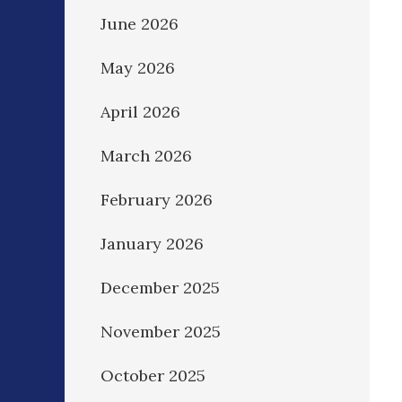
June 2026
May 2026
April 2026
March 2026
February 2026
January 2026
December 2025
November 2025
October 2025