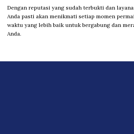
Dengan reputasi yang sudah terbukti dan layana
Anda pasti akan menikmati setiap momen permain
waktu yang lebih baik untuk bergabung dan me
Anda.