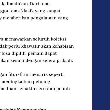
k dimainkan. Dari tema
ngga tema klasik yang sangat
lay memberikan pengalaman yang
nya menawarkan seluruh koleksi
idak perlu khawatir akan kehabisan
bisa dipilih, pemain dapat
kan sesuai dengan selera pribadi.
gan fitur-fitur menarik seperti
g meningkatkan peluang
ermainan semakin seru dan penuh
Mengejar Kemenangan