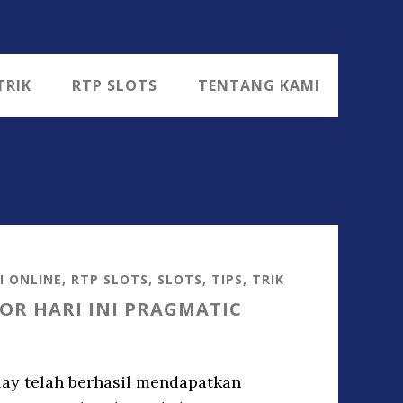
TRIK
RTP SLOTS
TENTANG KAMI
I ONLINE
,
RTP SLOTS
,
SLOTS
,
TIPS
,
TRIK
OR HARI INI PRAGMATIC
lay telah berhasil mendapatkan