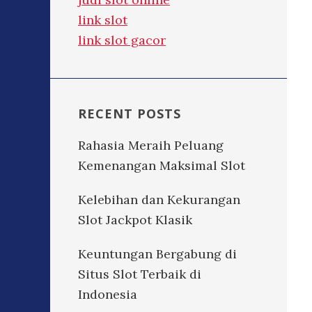
link slot
link slot gacor
RECENT POSTS
Rahasia Meraih Peluang
Kemenangan Maksimal Slot
Kelebihan dan Kekurangan
Slot Jackpot Klasik
Keuntungan Bergabung di
Situs Slot Terbaik di
Indonesia