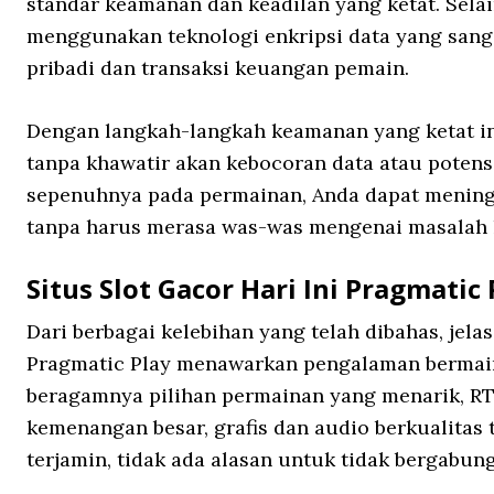
standar keamanan dan keadilan yang ketat. Selain
menggunakan teknologi enkripsi data yang sang
pribadi dan transaksi keuangan pemain.
Dengan langkah-langkah keamanan yang ketat in
tanpa khawatir akan kebocoran data atau poten
sepenuhnya pada permainan, Anda dapat menin
tanpa harus merasa was-was mengenai masalah
Situs Slot Gacor Hari Ini Pragmatic
Dari berbagai kelebihan yang telah dibahas, jelas
Pragmatic Play menawarkan pengalaman bermai
beragamnya pilihan permainan yang menarik, RT
kemenangan besar, grafis dan audio berkualitas 
terjamin, tidak ada alasan untuk tidak bergabung