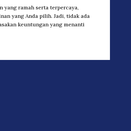
n yang ramah serta terpercaya,
an yang Anda pilih. Jadi, tidak ada
rasakan keuntungan yang menanti