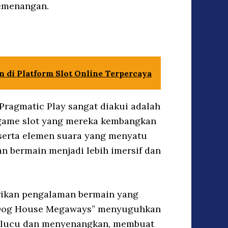
kemenangan.
 di Platform Slot Online Terpercaya
Pragmatic Play sangat diakui adalah
p game slot yang mereka kembangkan
, serta elemen suara yang menyatu
 bermain menjadi lebih imersif dan
erikan pengalaman bermain yang
e Dog House Megaways” menyuguhkan
ng lucu dan menyenangkan, membuat