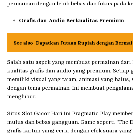
permainan dengan lebih bebas dan fokus pada 
Grafis dan Audio Berkualitas Premium
See also
Dapatkan Jutaan Rupiah dengan Bermain
Salah satu aspek yang membuat permainan dari 
kualitas grafis dan audio yang premium. Setia
memiliki visual yang tajam, animasi yang halus
dengan tema permainan. Ini membuat pengalaman
menghibur.
Situs Slot Gacor Hari Ini Pragmatic Play memb
mulus dan bebas gangguan. Game seperti “Th
grafis kartun yang ceria dengan efek suara ya