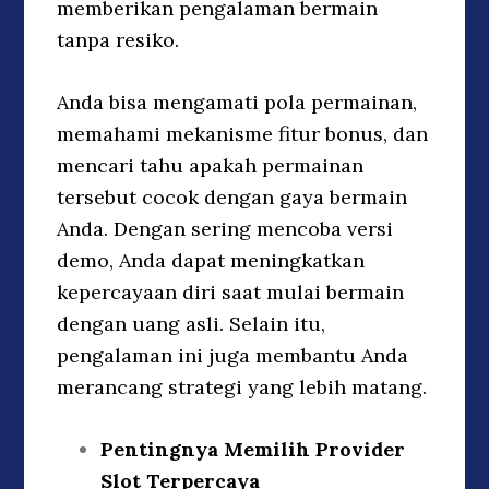
memberikan pengalaman bermain
tanpa resiko.
Anda bisa mengamati pola permainan,
memahami mekanisme fitur bonus, dan
mencari tahu apakah permainan
tersebut cocok dengan gaya bermain
Anda. Dengan sering mencoba versi
demo, Anda dapat meningkatkan
kepercayaan diri saat mulai bermain
dengan uang asli. Selain itu,
pengalaman ini juga membantu Anda
merancang strategi yang lebih matang.
Pentingnya Memilih Provider
Slot Terpercaya