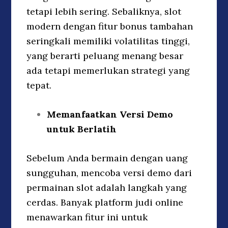
tetapi lebih sering. Sebaliknya, slot
modern dengan fitur bonus tambahan
seringkali memiliki volatilitas tinggi,
yang berarti peluang menang besar
ada tetapi memerlukan strategi yang
tepat.
Memanfaatkan Versi Demo
untuk Berlatih
Sebelum Anda bermain dengan uang
sungguhan, mencoba versi demo dari
permainan slot adalah langkah yang
cerdas. Banyak platform judi online
menawarkan fitur ini untuk