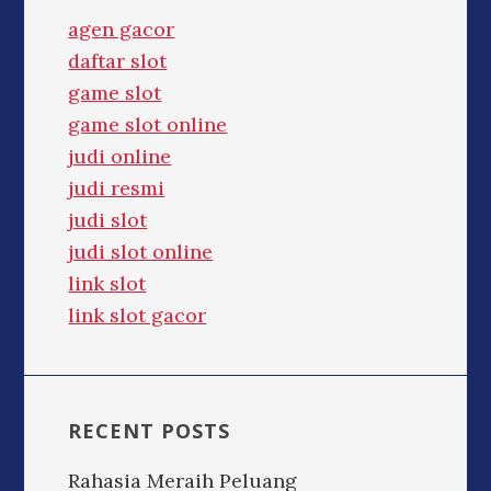
agen gacor
daftar slot
game slot
game slot online
judi online
judi resmi
judi slot
judi slot online
link slot
link slot gacor
RECENT POSTS
Rahasia Meraih Peluang