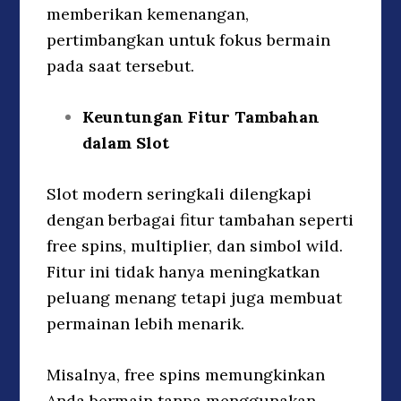
memberikan kemenangan,
pertimbangkan untuk fokus bermain
pada saat tersebut.
Keuntungan Fitur Tambahan
dalam Slot
Slot modern seringkali dilengkapi
dengan berbagai fitur tambahan seperti
free spins, multiplier, dan simbol wild.
Fitur ini tidak hanya meningkatkan
peluang menang tetapi juga membuat
permainan lebih menarik.
Misalnya, free spins memungkinkan
Anda bermain tanpa menggunakan