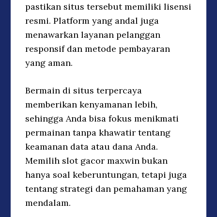
pastikan situs tersebut memiliki lisensi
resmi. Platform yang andal juga
menawarkan layanan pelanggan
responsif dan metode pembayaran
yang aman.
Bermain di situs terpercaya
memberikan kenyamanan lebih,
sehingga Anda bisa fokus menikmati
permainan tanpa khawatir tentang
keamanan data atau dana Anda.
Memilih slot gacor maxwin bukan
hanya soal keberuntungan, tetapi juga
tentang strategi dan pemahaman yang
mendalam.