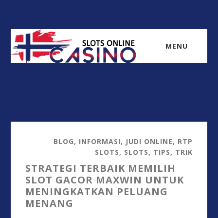
Skip
Skip
to
to
main
primary
content
sidebar
MENU
BLOG
,
INFORMASI
,
JUDI ONLINE
,
RTP
SLOTS
,
SLOTS
,
TIPS
,
TRIK
STRATEGI TERBAIK MEMILIH
SLOT GACOR MAXWIN UNTUK
MENINGKATKAN PELUANG
MENANG