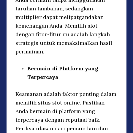
taruhan tambahan, sedangkan
multiplier dapat melipatgandakan
kemenangan Anda. Memilih slot
dengan fitur-fitur ini adalah langkah
strategis untuk memaksimalkan hasil
permainan.
Bermain di Platform yang
Terpercaya
Keamanan adalah faktor penting dalam
memilih situs slot online. Pastikan
Anda bermain di platform yang
terpercaya dengan reputasi baik.
Periksa ulasan dari pemain lain dan