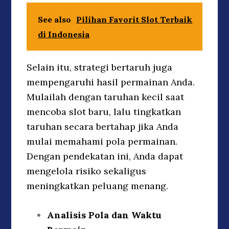
See also
Pilihan Favorit Slot Terbaik
di Indonesia
Selain itu, strategi bertaruh juga
mempengaruhi hasil permainan Anda.
Mulailah dengan taruhan kecil saat
mencoba slot baru, lalu tingkatkan
taruhan secara bertahap jika Anda
mulai memahami pola permainan.
Dengan pendekatan ini, Anda dapat
mengelola risiko sekaligus
meningkatkan peluang menang.
Analisis Pola dan Waktu