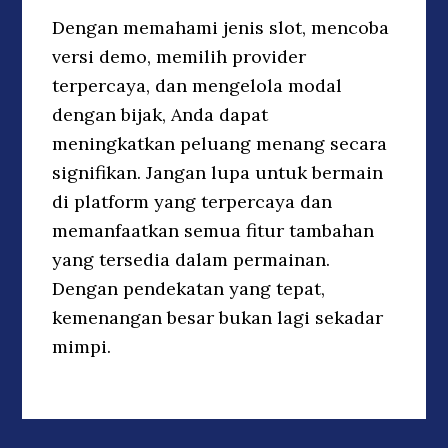
Dengan memahami jenis slot, mencoba
versi demo, memilih provider
terpercaya, dan mengelola modal
dengan bijak, Anda dapat
meningkatkan peluang menang secara
signifikan. Jangan lupa untuk bermain
di platform yang terpercaya dan
memanfaatkan semua fitur tambahan
yang tersedia dalam permainan.
Dengan pendekatan yang tepat,
kemenangan besar bukan lagi sekadar
mimpi.