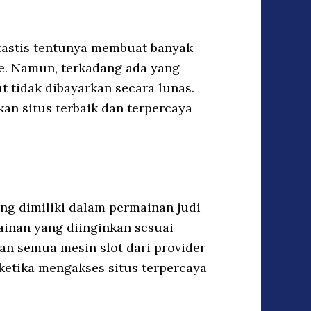
ntastis tentunya membuat banyak
ine. Namun, terkadang ada yang
 tidak dibayarkan secara lunas.
an situs terbaik dan terpercaya
ang dimiliki dalam permainan judi
ainan yang diinginkan sesuai
han semua mesin slot dari provider
 ketika mengakses situs terpercaya