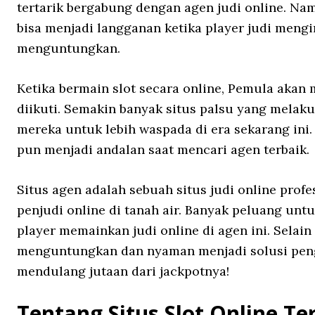
tertarik bergabung dengan agen judi online. Na
bisa menjadi langganan ketika player judi mengin
menguntungkan.
Ketika bermain slot secara online, Pemula akan
diikuti. Semakin banyak situs palsu yang melak
mereka untuk lebih waspada di era sekarang ini. 
pun menjadi andalan saat mencari agen terbaik.
Situs agen adalah sebuah situs judi online prof
penjudi online di tanah air. Banyak peluang unt
player memainkan judi online di agen ini. Selain 
menguntungkan dan nyaman menjadi solusi peng
mendulang jutaan dari jackpotnya!
Tentang Situs Slot Online Te