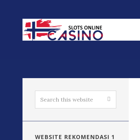
Skip
Skip
to
to
main
primary
content
sidebar
Primary
Sidebar
Search
this
website
WEBSITE REKOMENDASI 1