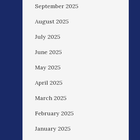
September 2025
August 2025
July 2025
June 2025
May 2025
April 2025
March 2025
February 2025
January 2025