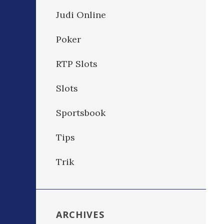
Judi Online
Poker
RTP Slots
Slots
Sportsbook
Tips
Trik
ARCHIVES