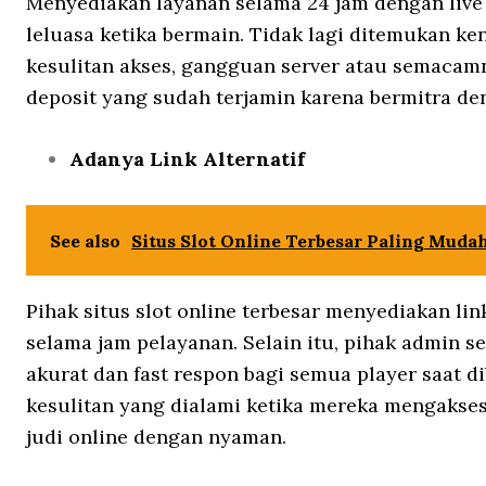
Menyediakan layanan selama 24 jam dengan live
leluasa ketika bermain. Tidak lagi ditemukan ke
kesulitan akses, gangguan server atau semacam
deposit yang sudah terjamin karena bermitra den
Adanya Link Alternatif
See also
Situs Slot Online Terbesar Paling Muda
Pihak situs slot online terbesar menyediakan link
selama jam pelayanan. Selain itu, pihak admin 
akurat dan fast respon bagi semua player saat di
kesulitan yang dialami ketika mereka mengakses
judi online dengan nyaman.