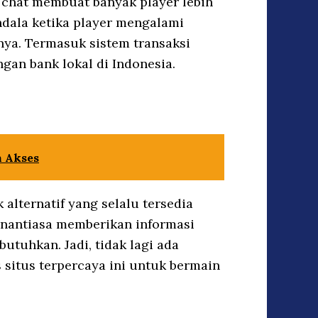
 chat membuat banyak player lebih
ndala ketika player mengalami
nya. Termasuk sistem transaksi
gan bank lokal di Indonesia.
h Akses
 alternatif yang selalu tersedia
senantiasa memberikan informasi
butuhkan. Jadi, tidak lagi ada
 situs terpercaya ini untuk bermain