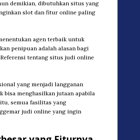
mun demikian, dibutuhkan situs yang
ginkan slot dan fitur online paling
 menentukan agen terbaik untuk
ukan penipuan adalah alasan bagi
Referensi tentang situs judi online
esional yang menjadi langganan
uk bisa menghasilkan jutaan apabila
itu, semua fasilitas yang
gemar judi online yang ingin
rbesar yang Fiturnya