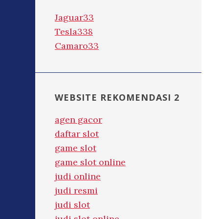
Jaguar33
Tesla338
Camaro33
WEBSITE REKOMENDASI 2
agen gacor
daftar slot
game slot
game slot online
judi online
judi resmi
judi slot
judi slot online