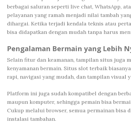
berbagai saluran seperti live chat, WhatsApp, at
pelayanan yang ramah menjadi nilai tambah ya
dihargai. Ketika terjadi kendala teknis atau pe
bisa didapatkan dengan mudah tanpa harus me
Pengalaman Bermain yang Lebih 
Selain fitur dan keamanan, tampilan situs juga 
kenyamanan bermain. Situs slot terbaik biasan
rapi, navigasi yang mudah, dan tampilan visual 
Platform ini juga sudah kompatibel dengan berb
maupun komputer, sehingga pemain bisa bermain
Cukup melalui browser, semua permainan bisa d
instalasi tambahan.