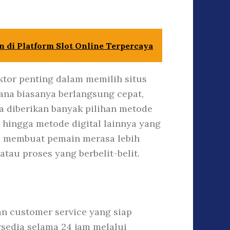
 di Platform Slot Online Terpercaya
ktor penting dalam memilih situs
dana biasanya berlangsung cepat,
a diberikan banyak pilihan metode
, hingga metode digital lainnya yang
si membuat pemain merasa lebih
tau proses yang berbelit-belit.
an customer service yang siap
sedia selama 24 jam melalui