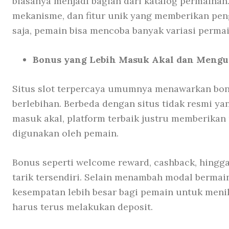
biasanya menjadi bagian dari katalog permainan
mekanisme, dan fitur unik yang memberikan pe
saja, pemain bisa mencoba banyak variasi perma
Bonus yang Lebih Masuk Akal dan Meng
Situs slot terpercaya umumnya menawarkan bonu
berlebihan. Berbeda dengan situs tidak resmi ya
masuk akal, platform terbaik justru memberikan
digunakan oleh pemain.
Bonus seperti welcome reward, cashback, hingg
tarik tersendiri. Selain menambah modal bermai
kesempatan lebih besar bagi pemain untuk meni
harus terus melakukan deposit.