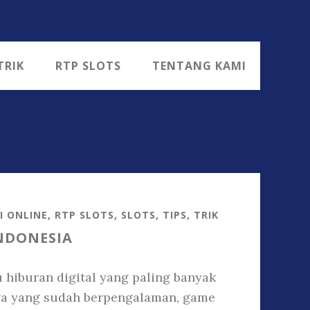
TRIK
RTP SLOTS
TENTANG KAMI
I ONLINE
,
RTP SLOTS
,
SLOTS
,
TIPS
,
TRIK
INDONESIA
u hiburan digital yang paling banyak
gga yang sudah berpengalaman, game