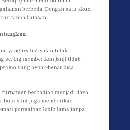
. Setiap game memiliki tema,
ngalaman berbeda. Dengan satu akun
inan tanpa batasan.
untungkan
s yang realistis dan tidak
ng sering memberikan janji tidak
 promo yang benar-benar bisa
a turnamen berhadiah menjadi daya
n, bonus ini juga memberikan
kmati permainan lebih lama tanpa