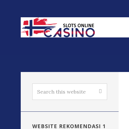
Skip
Skip
to
to
main
primary
content
sidebar
Primary
Sidebar
Search
this
website
WEBSITE REKOMENDASI 1