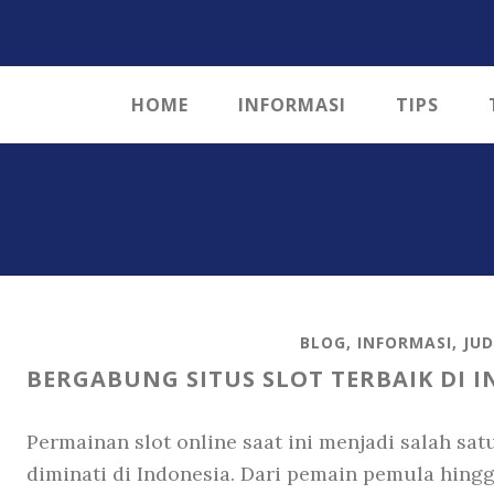
HOME
INFORMASI
TIPS
BLOG
,
INFORMASI
,
JUD
BERGABUNG SITUS SLOT TERBAIK DI 
Permainan slot online saat ini menjadi salah sat
diminati di Indonesia. Dari pemain pemula hin