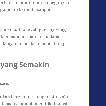
derhana, namun tetap menegangkan.
engalaman bermain sangat
sia menjadi langkah penting yang
okus pada permainan, padahal
an kenyamanan, keamanan, hingga
e yang Semakin
jamin
nkan bergabung dengan situs slot
k biasanya sudah memiliki lisensi