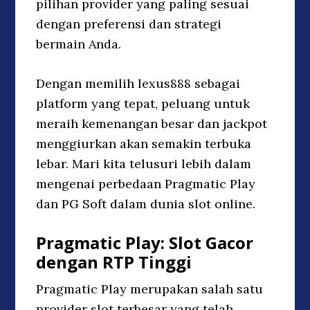
pilihan provider yang paling sesuai
dengan preferensi dan strategi
bermain Anda.
Dengan memilih lexus888 sebagai
platform yang tepat, peluang untuk
meraih kemenangan besar dan jackpot
menggiurkan akan semakin terbuka
lebar. Mari kita telusuri lebih dalam
mengenai perbedaan Pragmatic Play
dan PG Soft dalam dunia slot online.
Pragmatic Play: Slot Gacor
dengan RTP Tinggi
Pragmatic Play merupakan salah satu
provider slot terbesar yang telah