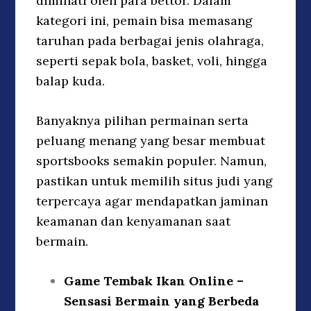
diminati oleh para bettor. Dalam
kategori ini, pemain bisa memasang
taruhan pada berbagai jenis olahraga,
seperti sepak bola, basket, voli, hingga
balap kuda.
Banyaknya pilihan permainan serta
peluang menang yang besar membuat
sportsbooks semakin populer. Namun,
pastikan untuk memilih situs judi yang
terpercaya agar mendapatkan jaminan
keamanan dan kenyamanan saat
bermain.
Game Tembak Ikan Online –
Sensasi Bermain yang Berbeda