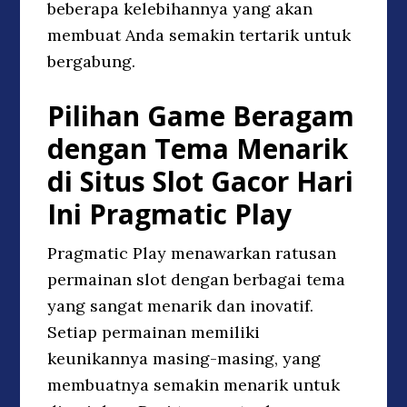
beberapa kelebihannya yang akan
membuat Anda semakin tertarik untuk
bergabung.
Pilihan Game Beragam
dengan Tema Menarik
di Situs Slot Gacor Hari
Ini Pragmatic Play
Pragmatic Play menawarkan ratusan
permainan slot dengan berbagai tema
yang sangat menarik dan inovatif.
Setiap permainan memiliki
keunikannya masing-masing, yang
membuatnya semakin menarik untuk