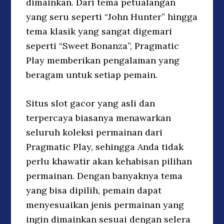
dimainkan. Dari tema petualangan
yang seru seperti “John Hunter” hingga
tema klasik yang sangat digemari
seperti “Sweet Bonanza”, Pragmatic
Play memberikan pengalaman yang
beragam untuk setiap pemain.
Situs slot gacor yang asli dan
terpercaya biasanya menawarkan
seluruh koleksi permainan dari
Pragmatic Play, sehingga Anda tidak
perlu khawatir akan kehabisan pilihan
permainan. Dengan banyaknya tema
yang bisa dipilih, pemain dapat
menyesuaikan jenis permainan yang
ingin dimainkan sesuai dengan selera