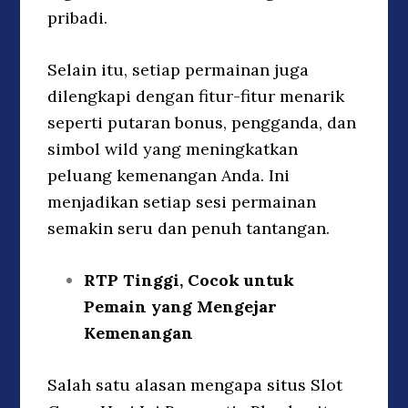
pribadi.
Selain itu, setiap permainan juga
dilengkapi dengan fitur-fitur menarik
seperti putaran bonus, pengganda, dan
simbol wild yang meningkatkan
peluang kemenangan Anda. Ini
menjadikan setiap sesi permainan
semakin seru dan penuh tantangan.
RTP Tinggi, Cocok untuk
Pemain yang Mengejar
Kemenangan
Salah satu alasan mengapa situs Slot