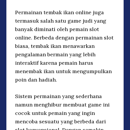
Permainan tembak ikan online juga
termasuk salah satu game judi yang
banyak diminati oleh pemain slot
online. Berbeda dengan permainan slot
biasa, tembak ikan menawarkan
pengalaman bermain yang lebih
interaktif karena pemain harus
menembak ikan untuk mengumpulkan
poin dan hadiah.
Sistem permainan yang sederhana
namun menghibur membuat game ini
cocok untuk pemain yang ingin
mencoba sesuatu yang berbeda dari
slot konvensional. Dengan semakin