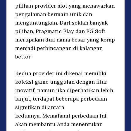
pilihan provider slot yang menawarkan
pengalaman bermain unik dan
menguntungkan. Dari sekian banyak
pilihan, Pragmatic Play dan PG Soft
merupakan dua nama besar yang kerap
menjadi perbincangan di kalangan
bettor.
Kedua provider ini dikenal memiliki
koleksi game unggulan dengan fitur
inovatif, namun jika diperhatikan lebih
lanjut, terdapat beberapa perbedaan
signifikan di antara
keduanya. Memahami perbedaan ini
akan membantu Anda menentukan