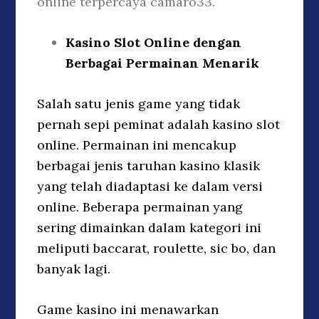
online terpercaya camaro33.
Kasino Slot Online dengan
Berbagai Permainan Menarik
Salah satu jenis game yang tidak
pernah sepi peminat adalah kasino slot
online. Permainan ini mencakup
berbagai jenis taruhan kasino klasik
yang telah diadaptasi ke dalam versi
online. Beberapa permainan yang
sering dimainkan dalam kategori ini
meliputi baccarat, roulette, sic bo, dan
banyak lagi.
Game kasino ini menawarkan