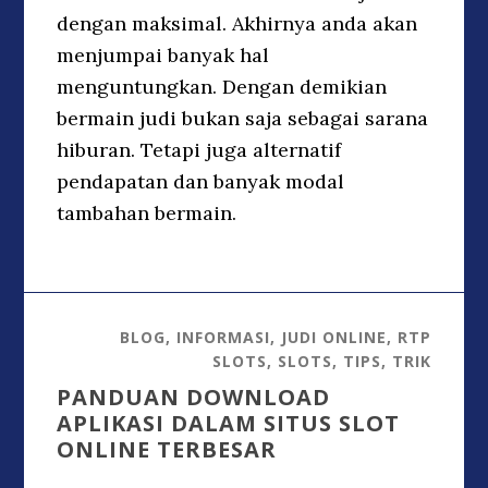
dengan maksimal. Akhirnya anda akan
menjumpai banyak hal
menguntungkan. Dengan demikian
bermain judi bukan saja sebagai sarana
hiburan. Tetapi juga alternatif
pendapatan dan banyak modal
tambahan bermain.
BLOG
,
INFORMASI
,
JUDI ONLINE
,
RTP
SLOTS
,
SLOTS
,
TIPS
,
TRIK
PANDUAN DOWNLOAD
APLIKASI DALAM SITUS SLOT
ONLINE TERBESAR