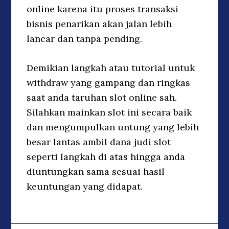
online karena itu proses transaksi
bisnis penarikan akan jalan lebih
lancar dan tanpa pending.
Demikian langkah atau tutorial untuk
withdraw yang gampang dan ringkas
saat anda taruhan slot online sah.
Silahkan mainkan slot ini secara baik
dan mengumpulkan untung yang lebih
besar lantas ambil dana judi slot
seperti langkah di atas hingga anda
diuntungkan sama sesuai hasil
keuntungan yang didapat.