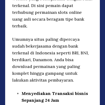
terkenal. Di sini pemain dapat
terhubung permainan slots online
uang asli secara beragam tipe bank
terbaik.
Umumnya situs paling dipercaya
sudah bekerjasama dengan bank
terkenal di Indonesia seperti BRI, BNI,
berdikari, Danamon. Anda bisa
download permainan yang paling
komplet hingga gampang untuk
lakukan aktivitas pembayaran.
Menyediakan Transaksi bisnis
Sepanjang 24 Jam