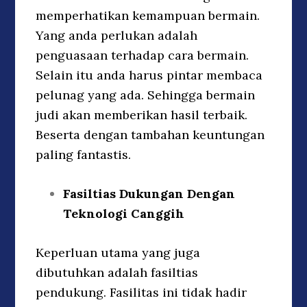
memperhatikan kemampuan bermain.
Yang anda perlukan adalah
penguasaan terhadap cara bermain.
Selain itu anda harus pintar membaca
pelunag yang ada. Sehingga bermain
judi akan memberikan hasil terbaik.
Beserta dengan tambahan keuntungan
paling fantastis.
Fasiltias Dukungan Dengan
Teknologi Canggih
Keperluan utama yang juga
dibutuhkan adalah fasiltias
pendukung. Fasilitas ini tidak hadir