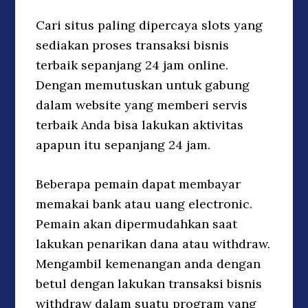
Cari situs paling dipercaya slots yang
sediakan proses transaksi bisnis
terbaik sepanjang 24 jam online.
Dengan memutuskan untuk gabung
dalam website yang memberi servis
terbaik Anda bisa lakukan aktivitas
apapun itu sepanjang 24 jam.
Beberapa pemain dapat membayar
memakai bank atau uang electronic.
Pemain akan dipermudahkan saat
lakukan penarikan dana atau withdraw.
Mengambil kemenangan anda dengan
betul dengan lakukan transaksi bisnis
withdraw dalam suatu program yang