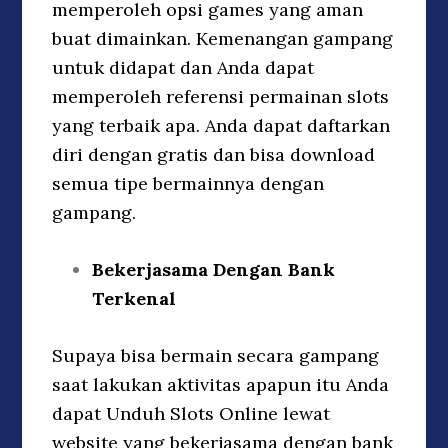
memperoleh opsi games yang aman
buat dimainkan. Kemenangan gampang
untuk didapat dan Anda dapat
memperoleh referensi permainan slots
yang terbaik apa. Anda dapat daftarkan
diri dengan gratis dan bisa download
semua tipe bermainnya dengan
gampang.
Bekerjasama Dengan Bank
Terkenal
Supaya bisa bermain secara gampang
saat lakukan aktivitas apapun itu Anda
dapat Unduh Slots Online lewat
website yang bekerjasama dengan bank