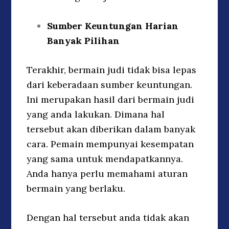
Sumber Keuntungan Harian
Banyak Pilihan
Terakhir, bermain judi tidak bisa lepas
dari keberadaan sumber keuntungan.
Ini merupakan hasil dari bermain judi
yang anda lakukan. Dimana hal
tersebut akan diberikan dalam banyak
cara. Pemain mempunyai kesempatan
yang sama untuk mendapatkannya.
Anda hanya perlu memahami aturan
bermain yang berlaku.
Dengan hal tersebut anda tidak akan