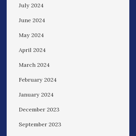
July 2024
June 2024
May 2024
April 2024
March 2024
February 2024
January 2024
December 2023
September 2023