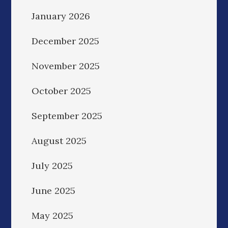
January 2026
December 2025
November 2025
October 2025
September 2025
August 2025
July 2025
June 2025
May 2025