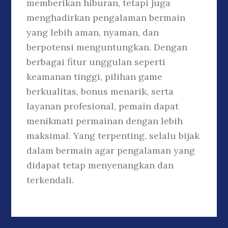
memberikan hiburan, tetapi juga
menghadirkan pengalaman bermain
yang lebih aman, nyaman, dan
berpotensi menguntungkan. Dengan
berbagai fitur unggulan seperti
keamanan tinggi, pilihan game
berkualitas, bonus menarik, serta
layanan profesional, pemain dapat
menikmati permainan dengan lebih
maksimal. Yang terpenting, selalu bijak
dalam bermain agar pengalaman yang
didapat tetap menyenangkan dan
terkendali.