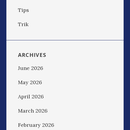
Tips
Trik
ARCHIVES
June 2026
May 2026
April 2026
March 2026
February 2026