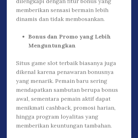
dilengkapi dengan fitur bonus yang
memberikan sensasi bermain lebih
dinamis dan tidak membosankan.
Bonus dan Promo yang Lebih
Menguntungkan
Situs game slot terbaik biasanya juga
dikenal karena penawaran bonusnya
yang menarik. Pemain baru sering
mendapatkan sambutan berupa bonus
awal, sementara pemain aktif dapat
menikmati cashback, promosi harian,
hingga program loyalitas yang
memberikan keuntungan tambahan.