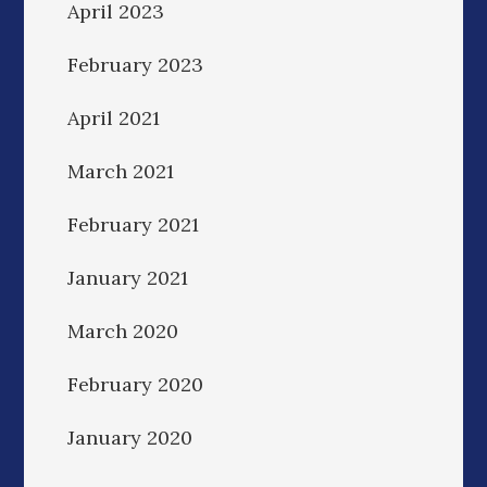
April 2023
February 2023
April 2021
March 2021
February 2021
January 2021
March 2020
February 2020
January 2020