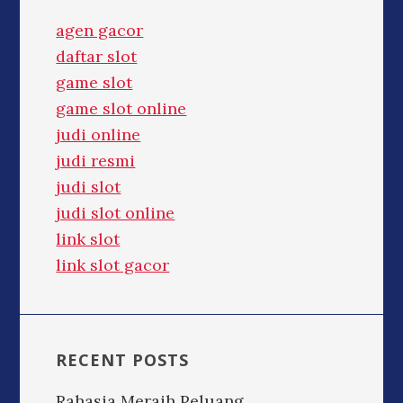
agen gacor
daftar slot
game slot
game slot online
judi online
judi resmi
judi slot
judi slot online
link slot
link slot gacor
RECENT POSTS
Rahasia Meraih Peluang