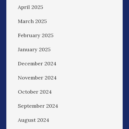
April 2025
March 2025
February 2025
January 2025
December 2024
November 2024
October 2024
September 2024
August 2024