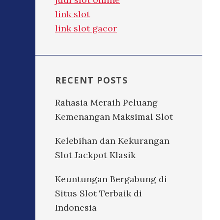
link slot
link slot gacor
RECENT POSTS
Rahasia Meraih Peluang
Kemenangan Maksimal Slot
Kelebihan dan Kekurangan
Slot Jackpot Klasik
Keuntungan Bergabung di
Situs Slot Terbaik di
Indonesia