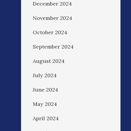
December 2024
November 2024
October 2024
September 2024
August 2024
July 2024
June 2024
May 2024
April 2024