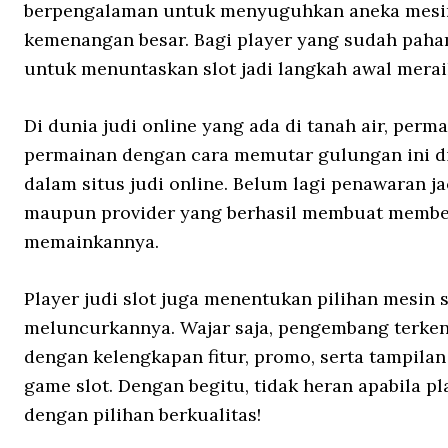
berpengalaman untuk menyuguhkan aneka mesin 
kemenangan besar. Bagi player yang sudah paham
untuk menuntaskan slot jadi langkah awal merai
Di dunia judi online yang ada di tanah air, perm
permainan dengan cara memutar gulungan ini d
dalam situs judi online. Belum lagi penawaran j
maupun provider yang berhasil membuat membe
memainkannya.
Player judi slot juga menentukan pilihan mesin s
meluncurkannya. Wajar saja, pengembang terkena
dengan kelengkapan fitur, promo, serta tampila
game slot. Dengan begitu, tidak heran apabila 
dengan pilihan berkualitas!