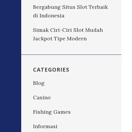
Bergabung Situs Slot Terbaik
di Indonesia
Simak Ciri-Ciri Slot Mudah
Jackpot Tipe Modern
CATEGORIES
Blog
Casino
Fishing Games
Informasi