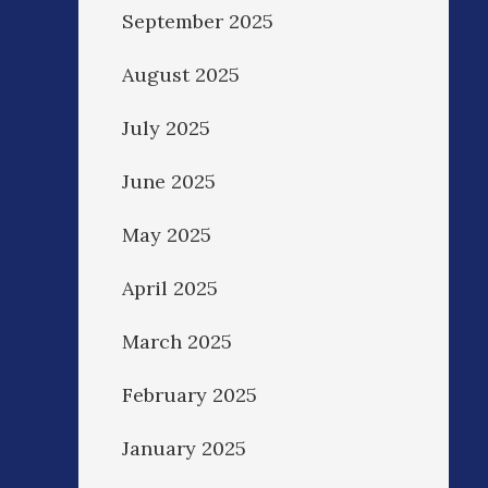
September 2025
August 2025
July 2025
June 2025
May 2025
April 2025
March 2025
February 2025
January 2025