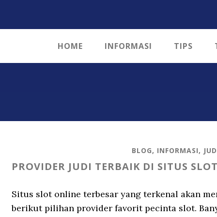
HOME
INFORMASI
TIPS
BLOG
,
INFORMASI
,
JUD
PROVIDER JUDI TERBAIK DI SITUS SLO
Situs slot online terbesar yang terkenal akan 
berikut pilihan provider favorit pecinta slot. 