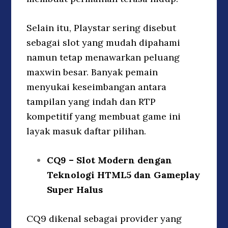
Selain itu, Playstar sering disebut
sebagai slot yang mudah dipahami
namun tetap menawarkan peluang
maxwin besar. Banyak pemain
menyukai keseimbangan antara
tampilan yang indah dan RTP
kompetitif yang membuat game ini
layak masuk daftar pilihan.
CQ9 – Slot Modern dengan
Teknologi HTML5 dan Gameplay
Super Halus
CQ9 dikenal sebagai provider yang