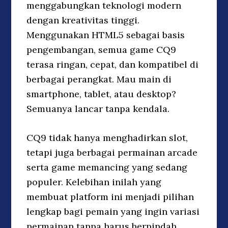
menggabungkan teknologi modern
dengan kreativitas tinggi.
Menggunakan HTML5 sebagai basis
pengembangan, semua game CQ9
terasa ringan, cepat, dan kompatibel di
berbagai perangkat. Mau main di
smartphone, tablet, atau desktop?
Semuanya lancar tanpa kendala.
CQ9 tidak hanya menghadirkan slot,
tetapi juga berbagai permainan arcade
serta game memancing yang sedang
populer. Kelebihan inilah yang
membuat platform ini menjadi pilihan
lengkap bagi pemain yang ingin variasi
permainan tanpa harus berpindah