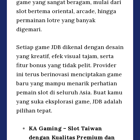
game yang sangat beragam, mulai dari
slot bertema oriental, arcade, hingga
permainan lotre yang banyak
digemari.
Setiap game JDB dikenal dengan desain
yang kreatif, efek visual tajam, serta
fitur bonus yang tidak pelit. Provider
ini terus berinovasi menciptakan game
baru yang mampu menarik perhatian
pemain slot di seluruh Asia. Buat kamu
yang suka eksplorasi game, JDB adalah
pilihan tepat.
KA Gaming – Slot Taiwan
dengan Kualitas Premium dan