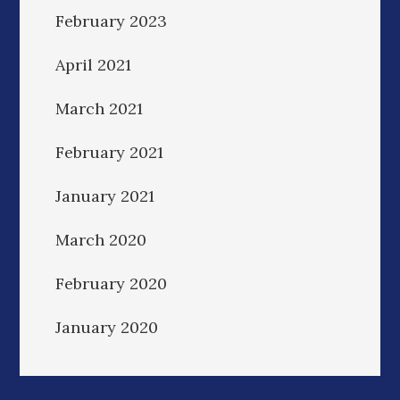
February 2023
April 2021
March 2021
February 2021
January 2021
March 2020
February 2020
January 2020