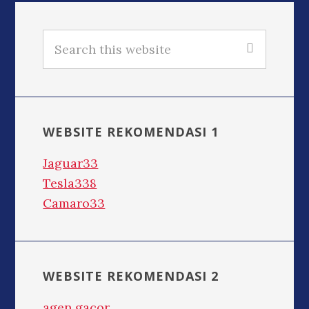
Primary
Sidebar
Search
this
website
WEBSITE REKOMENDASI 1
Jaguar33
Tesla338
Camaro33
WEBSITE REKOMENDASI 2
agen gacor