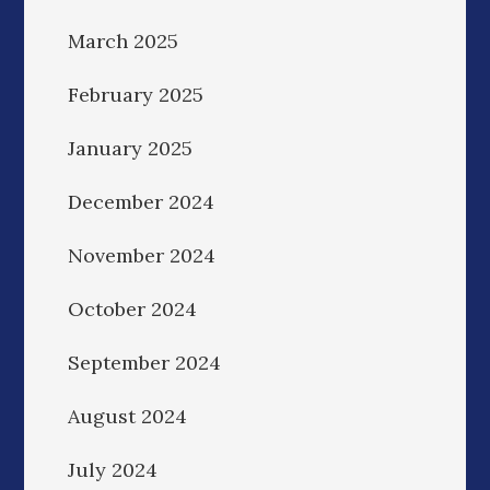
March 2025
February 2025
January 2025
December 2024
November 2024
October 2024
September 2024
August 2024
July 2024