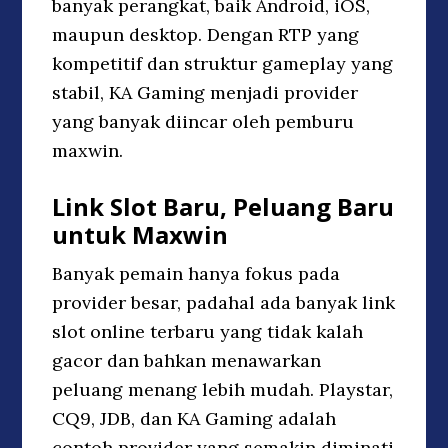
banyak perangkat, baik Android, iOS,
maupun desktop. Dengan RTP yang
kompetitif dan struktur gameplay yang
stabil, KA Gaming menjadi provider
yang banyak diincar oleh pemburu
maxwin.
Link Slot Baru, Peluang Baru
untuk Maxwin
Banyak pemain hanya fokus pada
provider besar, padahal ada banyak link
slot online terbaru yang tidak kalah
gacor dan bahkan menawarkan
peluang menang lebih mudah. Playstar,
CQ9, JDB, dan KA Gaming adalah
contoh provider yang semakin diminati