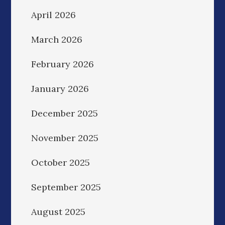
April 2026
March 2026
February 2026
January 2026
December 2025
November 2025
October 2025
September 2025
August 2025