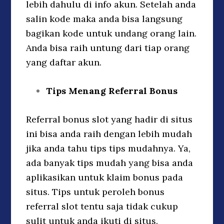
lebih dahulu di info akun. Setelah anda
salin kode maka anda bisa langsung
bagikan kode untuk undang orang lain.
Anda bisa raih untung dari tiap orang
yang daftar akun.
Tips Menang Referral Bonus
Referral bonus slot yang hadir di situs
ini bisa anda raih dengan lebih mudah
jika anda tahu tips tips mudahnya. Ya,
ada banyak tips mudah yang bisa anda
aplikasikan untuk klaim bonus pada
situs. Tips untuk peroleh bonus
referral slot tentu saja tidak cukup
sulit untuk anda ikuti di situs.