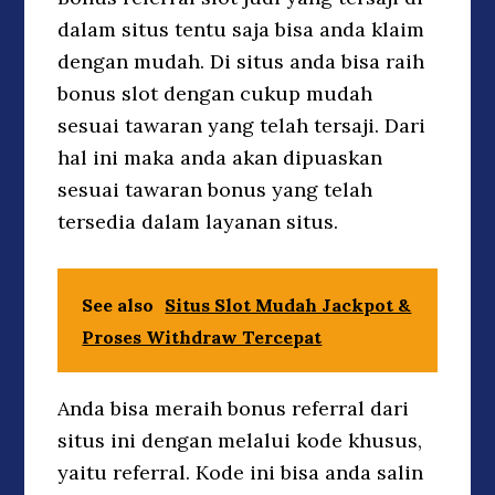
dalam situs tentu saja bisa anda klaim
dengan mudah. Di situs anda bisa raih
bonus slot dengan cukup mudah
sesuai tawaran yang telah tersaji. Dari
hal ini maka anda akan dipuaskan
sesuai tawaran bonus yang telah
tersedia dalam layanan situs.
See also
Situs Slot Mudah Jackpot &
Proses Withdraw Tercepat
Anda bisa meraih bonus referral dari
situs ini dengan melalui kode khusus,
yaitu referral. Kode ini bisa anda salin