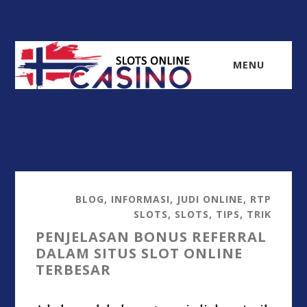
Skip
Skip
to
to
main
primary
content
sidebar
MENU
BLOG
,
INFORMASI
,
JUDI ONLINE
,
RTP
SLOTS
,
SLOTS
,
TIPS
,
TRIK
PENJELASAN BONUS REFERRAL
DALAM SITUS SLOT ONLINE
TERBESAR